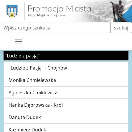
Fraza do wyszukiwania
szukaj
"Ludzie z pasją"
"Ludzie z Pasją" - Chojnów
Monika Chmielewska
Agnieszka Ćmiklewicz
Hanka Dąbrowska - Król
Danuta Dudek
Kazimierz Dudek