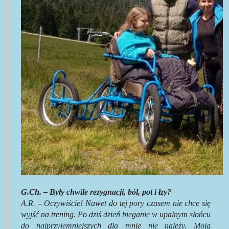
G.Ch. – Były chwile rezygnacji, ból, pot i łzy?
A.R. –
Oczywiście! Nawet do tej pory czasem nie chce się
wyjść na trening. Po dziś dzień bieganie w upalnym słońcu
do najprzyjemniejszych dla mnie nie należy. Moją