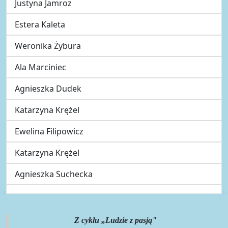
Justyna Jamroz
Estera Kaleta
Weronika Żybura
Ala Marciniec
Agnieszka Dudek
Katarzyna Krężel
Ewelina Filipowicz
Katarzyna Krężel
Agnieszka Suchecka
Z cyklu „Ludzie z pasją"