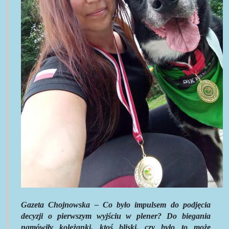
Gazeta Chojnowska – Co było impulsem do podjęcia
decyzji o pierwszym wyjściu w plener? Do biegania
namówiły koleżanki, ktoś bliski, czy było to może