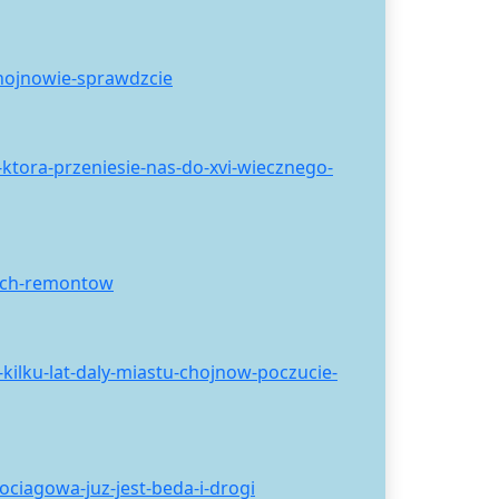
chojnowie-sprawdzcie
ktora-przeniesie-nas-do-xvi-wiecznego-
tych-remontow
kilku-lat-daly-miastu-chojnow-poczucie-
ciagowa-juz-jest-beda-i-drogi