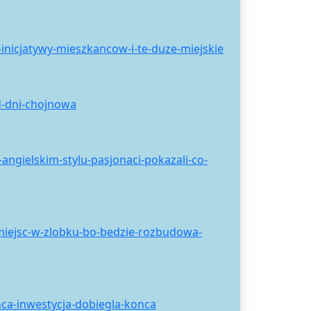
inicjatywy-mieszkancow-i-te-duze-miejskie
d-dni-chojnowa
ngielskim-stylu-pasjonaci-pokazali-co-
miejsc-w-zlobku-bo-bedzie-rozbudowa-
nca-inwestycja-dobiegla-konca