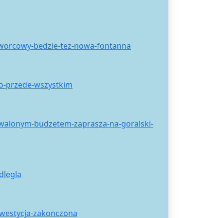
-dworcowy-bedzie-tez-nowa-fontanna
o-przede-wszystkim
hwalonym-budzetem-zaprasza-na-goralski-
dlegla
nwestycja-zakonczona