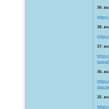
39. au
https:
38. au
https
37. au
https:
potraf
36. au
https:
placo
35. a
https: