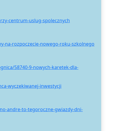
przy-centrum-uslug-spolecznych
wy-na-rozpoczecie-nowego-roku-szkolnego
egnica/58740-9-nowych-karetek-dla-
nca-wyczekiwanej-inwestycji
no-andre-to-tegoroczne-gwiazdy-dni-