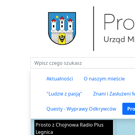
Fraza do wyszukiwania
Aktualności
O naszym mieście
"Ludzie z pasją"
Znani i Zasłużeni
Questy - Wyprawy Odkrywców
Pro
Prosto z Chojnowa Radio Plus
Legnica