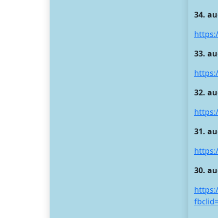
34. au
https:
33. au
https:
32. au
https:
31. au
https
30. au
https
fbcli