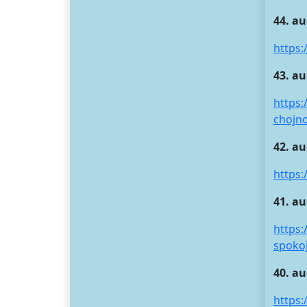
44. a
https:
43. au
https:
chojn
42. au
https
41. au
https:
spokoj
40. au
https: