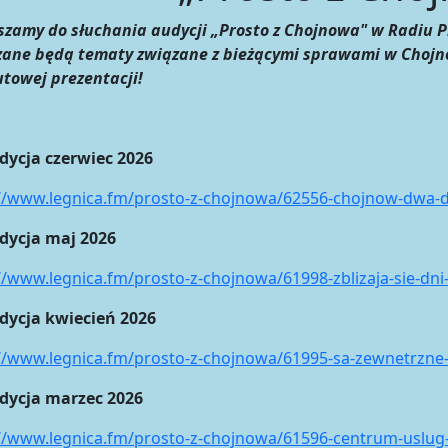
zamy do słuchania audycji „Prosto z Chojnowa" w Radiu P
zane będą tematy związane z bieżącymi sprawami w Chojno
towej prezentacji!
dycja czerwiec 2026
://www.legnica.fm/prosto-z-chojnowa/62556-chojnow-dwa-d
udycja maj 2026
//www.legnica.fm/prosto-z-chojnowa/61998-zblizaja-sie-dn
udycja kwiecień 2026
://www.legnica.fm/prosto-z-chojnowa/61995-sa-zewnetrzne
udycja marzec 2026
//www.legnica.fm/prosto-z-chojnowa/61596-centrum-uslug-