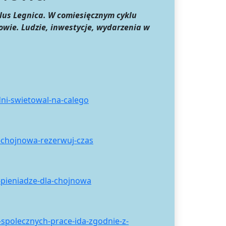
lus Legnica. W comiesięcznym cyklu
wie. Ludzie, inwestycje, wydarzenia w
ni-swietowal-na-calego
i-chojnowa-rezerwuj-czas
-pieniadze-dla-chojnowa
spolecznych-prace-ida-zgodnie-z-