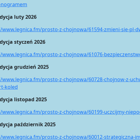
onogramem
dycja luty 2026
//www.legnica.fm/prosto-z-chojnowa/61594-zmieni-sie-pl
dycja styczeń 2026
://www.legnica.fm/prosto-z-chojnowa/61076-bezpieczenstw
udycja grudzień 2025
://www.legnica.fm/prosto-z-chojnowa/60728-chojnow-z-uc
t-koled
dycja listopad 2025
//www.legnica.fm/prosto-z-chojnowa/60199-uczcijmy-niepo
dycja październik 2025
//www.legnica.fm/prosto-z-chojnowa/60012-strategiczna-i