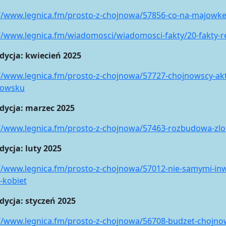
://www.legnica.fm/prosto-z-chojnowa/57856-co-na-majowk
://www.legnica.fm/wiadomosci/wiadomosci-fakty/20-fakty-
udycja: kwiecień 2025
://www.legnica.fm/prosto-z-chojnowa/57727-chojnowscy-ak
zowsku
udycja: marzec 2025
://www.legnica.fm/prosto-z-chojnowa/57463-rozbudowa-zlo
dycja: luty 2025
//www.legnica.fm/prosto-z-chojnowa/57012-nie-samymi-inwe
-kobiet
dycja: styczeń 2025
//www.legnica.fm/prosto-z-chojnowa/56708-budzet-chojnowa