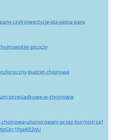
ny-czyli-inwestycje-ida-pelna-para
hojnowskiej-piszczy
zyszloroczny-budzet-chojnowa
trum-przesiadkowe-w-chojnowie
-z-chojnowa-uhonorowani-przez-burmistrza?
XpGJrr1fgeKR2qU