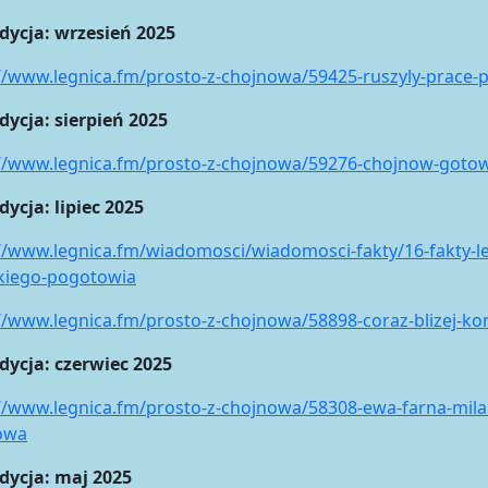
dycja: wrzesień 2025
//www.legnica.fm/prosto-z-chojnowa/59425-ruszyly-prace-
dycja: sierpień 2025
://www.legnica.fm/prosto-z-chojnowa/59276-chojnow-goto
dycja: lipiec 2025
//www.legnica.fm/wiadomosci/wiadomosci-fakty/16-fakty-l
ckiego-pogotowia
//www.legnica.fm/prosto-z-chojnowa/58898-coraz-blizej-ko
dycja: czerwiec 2025
//www.legnica.fm/prosto-z-chojnowa/58308-ewa-farna-mila
owa
udycja: maj 2025