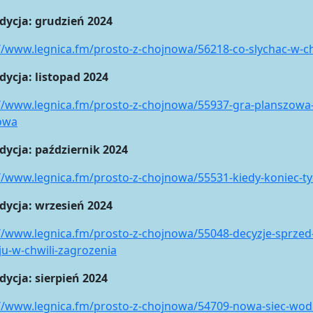
udycja: grudzień 2024
//www.legnica.fm/prosto-z-chojnowa/56218-co-slychac-w-
dycja: listopad 2024
//www.legnica.fm/prosto-z-chojnowa/55937-gra-planszowa-
owa
dycja: październik 2024
://www.legnica.fm/prosto-z-chojnowa/55531-kiedy-koniec-
dycja: wrzesień 2024
//www.legnica.fm/prosto-z-chojnowa/55048-decyzje-sprzed-
u-w-chwili-zagrozenia
dycja: sierpień 2024
//www.legnica.fm/prosto-z-chojnowa/54709-nowa-siec-wodo