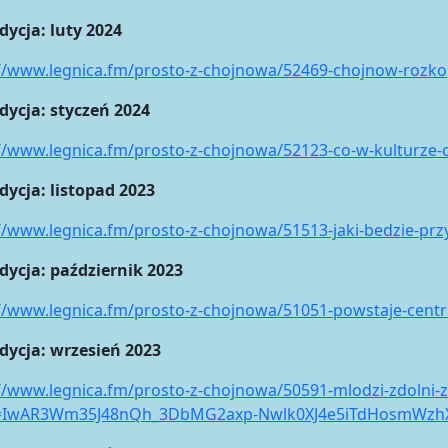
dycja: luty 2024
//www.legnica.fm/prosto-z-chojnowa/52469-chojnow-rozkopa
dycja: styczeń 2024
//www.legnica.fm/prosto-z-chojnowa/52123-co-w-kulturze-c
dycja: listopad 2023
//www.legnica.fm/prosto-z-chojnowa/51513-jaki-bedzie-pr
dycja: październik 2023
://www.legnica.fm/prosto-z-chojnowa/51051-powstaje-cen
dycja: wrzesień 2023
://www.legnica.fm/prosto-z-chojnowa/50591-mlodzi-zdolni
d=IwAR3Wm35J48nQh_3DbMG2axp-Nwlk0XJ4e5iTdHosmWzh