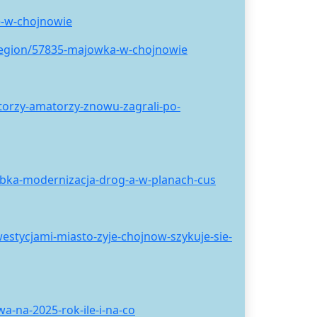
e-w-chojnowie
region/57835-majowka-w-chojnowie
torzy-amatorzy-znowu-zagrali-po-
bka-modernizacja-drog-a-w-planach-cus
stycjami-miasto-zyje-chojnow-szykuje-sie-
-na-2025-rok-ile-i-na-co