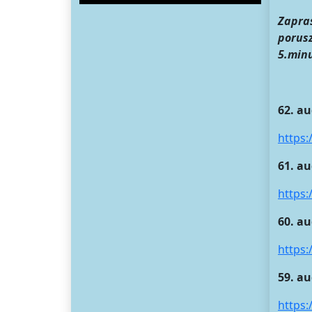
Zapras
porus
5.minu
62. au
https
61. a
https:
60. a
https
59. a
https: