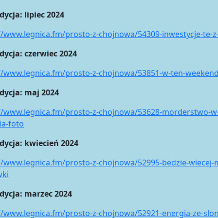
dycja: lipiec 2024
//www.legnica.fm/prosto-z-chojnowa/54309-inwestycje-te-z-
dycja: czerwiec 2024
://www.legnica.fm/prosto-z-chojnowa/53851-w-ten-weeken
dycja: maj 2024
//www.legnica.fm/prosto-z-chojnowa/53628-morderstwo-w-a
ia-foto
dycja: kwiecień 2024
//www.legnica.fm/prosto-z-chojnowa/52995-bedzie-wiecej-
wki
udycja: marzec 2024
//www.legnica.fm/prosto-z-chojnowa/52921-energia-ze-slo