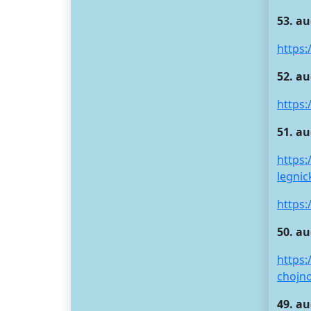
53. au
https:
52. au
https
51. au
https:
legni
https:
50. au
https:
chojn
49. a