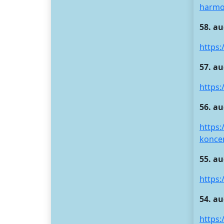
harm
58. au
https:
57. au
https
56. a
https
koncer
55. au
https:
54. au
https: