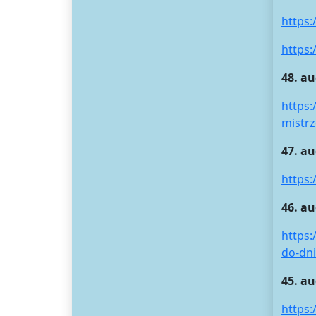
https
https
48. a
https
mistr
47. a
https
46. au
https:
do-dni
45. au
https: