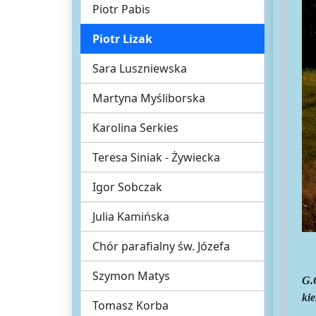
Piotr Pabis
Piotr Lizak
Sara Luszniewska
Martyna Myśliborska
Karolina Serkies
Teresa Siniak - Żywiecka
Igor Sobczak
Julia Kamińska
Chór parafialny św. Józefa
Szymon Matys
G.
kie
Tomasz Korba