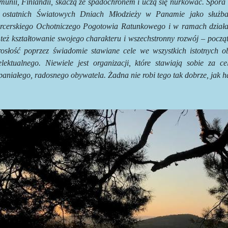
unii, Finlandii, skaczą ze spadochronem i uczą się nurkować. Spora 
 ostatnich Światowych Dniach Młodzieży w Panamie jako służb
rcerskiego Ochotniczego Pogotowia Ratunkowego i w ramach działań
 też kształtowanie swojego charakteru i wszechstronny rozwój – poc
rosłość poprzez świadomie stawiane cele we wszystkich istotnych 
telektualnego. Niewiele jest organizacji, które stawiają sobie z
aniałego, radosnego obywatela. Żadna nie robi tego tak dobrze, jak h