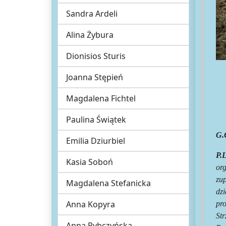
Sandra Ardeli
Alina Żybura
Dionisios Sturis
Joanna Stępień
Magdalena Fichtel
Paulina Świątek
G.
Emilia Dziurbiel
P.L
Kasia Soboń
or
zu
Magdalena Stefanicka
dzi
Anna Kopyra
pr
St
Anna Rybczyńska