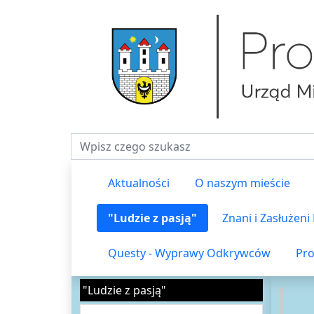
Fraza do wyszukiwania
Aktualności
O naszym mieście
"Ludzie z pasją"
Znani i Zasłużen
Questy - Wyprawy Odkrywców
Pro
"Ludzie z pasją"