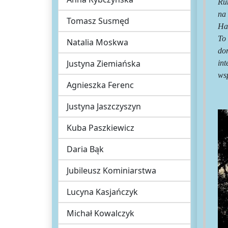
Rum
na
Tomasz Susmęd
Ha
To
Natalia Moskwa
do
Justyna Ziemiańska
in
wsp
Agnieszka Ferenc
Justyna Jaszczyszyn
Kuba Paszkiewicz
Daria Bąk
Jubileusz Kominiarstwa
Lucyna Kasjańczyk
Michał Kowalczyk