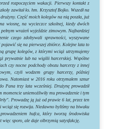
rzed rozpoczęciem wakacji. Pierwszy kontakt z
zkoły zawitał ks. hm. Krzysztof Bojko. Wszedł na
ę drużyny. Część moich kolegów na nią poszła, już
na wiosnę, na wycieczce szkolnej, kiedy dwóch
o pełnym wrażeń wyjeździe zimowym. Najbardziej
dzenie czego zdobywali sprawności, wyszywane
pojawić się na pierwszej zbiórce.
Kolejne lata to
aną grupę kolegów, z którymi wciąż utrzymujemy
ż prywatnie lub na wigilii harcerskiej. Wspólne
dach czy nocne podchody obozu harcerzy z innej
powym, czyli wodzem grupy harcerzy, później
jnowa. Natomiast w 2016 roku otrzymałem sznur
 do Pana trzy lata wcześniej. Drużynę prowadził
nym momencie uniemożliwiły mu prowadzenie i tym
y". Prowadzę ją już od prawie 6 lat, przez ten
 i wciąż się rozwija. Niedawno byliśmy na biwaku
prowadzeniem hufca, który tworzą środowiska
 więc sporo, ale daje olbrzymią satysfakcję.