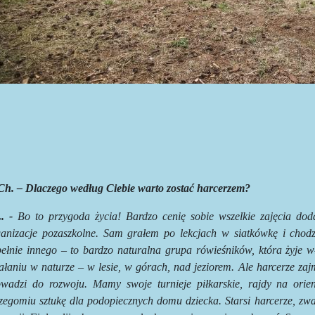
Ch. –
Dlaczego według Ciebie warto zostać harcerzem?
. -
Bo to przygoda życia! Bardzo cenię sobie wszelkie zajęcia doda
ganizacje pozaszkolne. Sam grałem po lekcjach w siatkówkę i chodz
pełnie innego – to bardzo naturalna grupa rówieśników, która żyje 
ałaniu w naturze – w lesie, w górach, nad jeziorem. Ale harcerze za
owadzi do rozwoju. Mamy swoje turnieje piłkarskie, rajdy na orie
rzegomiu sztukę dla podopiecznych domu dziecka. Starsi harcerze, 