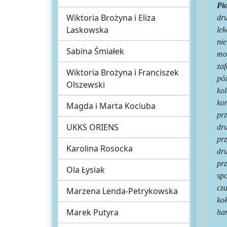
Pio
Wiktoria Brożyna i Eliza
dru
Laskowska
lek
ni
Sabina Śmiałek
mo
za
Wiktoria Brożyna i Franciszek
póź
Olszewski
ko
ko
Magda i Marta Kociuba
pr
UKKS ORIENS
dr
pr
Karolina Rosocka
dr
pr
Ola Łysiak
sp
cza
Marzena Lenda-Petrykowska
ko
Marek Putyra
har