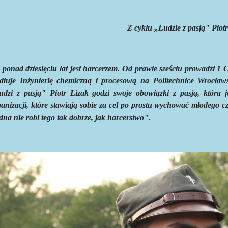
Z cyklu „Ludzie z pasją" Piot
 ponad dziesięciu lat jest harcerzem. Od prawie sześciu prowadzi
1 
udiuje Inżynierię chemiczną i procesową na Politechnice Wrocła
udzi z pasją" Piotr Lizak godzi swoje obowiązki z pasją, która
ganizacji, które stawiają sobie za cel po prostu wychować młodego 
na nie robi tego tak dobrze, jak harcerstwo".