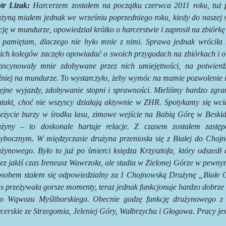
tr Lizak:
Harcerzem zostałem na początku czerwca 2011 roku, tuż p
żyną miałem jednak we wrześniu poprzedniego roku, kiedy do naszej s
cję w mundurze, opowiedział krótko o harcerstwie i zaprosił na zbiórk
e pamiętam, dlaczego nie było mnie z nimi. Sprawa jednak wróciła 
ich kolegów zaczęło opowiadać o swoich przygodach na zbiórkach i 
fascynowały mnie zdobywane przez nich umiejętności, na potwier
niej na mundurze. To wystarczyło, żeby wymóc na mamie pozwolenie i 
lejne wyjazdy, zdobywanie stopni i sprawności. Mieliśmy bardzo zgr
ntakt, choć nie wszyscy działają aktywnie w ZHR. Spotykamy się wcią
zeżycie burzy w środku lasu, zimowe wejście na Babią Górę w Beski
użyny – to doskonale hartuje relacje. Z czasem zostałem zastę
zybocznym. W międzyczasie drużyna przeniosła się z Białej do Cho
użynowego. Było to już po śmierci księdza Krzysztofa, który odszedł
zez jakiś czas Ireneusz Wawrzoła, ale studia w Zielonej Górze w pew
osobem stałem się odpowiedzialny za 1 Chojnowską Drużynę „Białe Orł
s przeżywała gorsze momenty, teraz jednak funkcjonuje bardzo dobrze
ło Wąwozu Myśliborskiego. Obecnie godzę funkcję drużynowego z 
cerskie ze Strzegomia, Jeleniej Góry, Wałbrzycha i Głogowa. Pracy jest