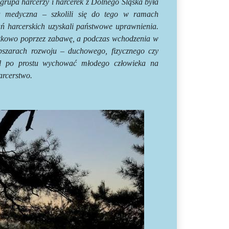
grupa harcerzy i harcerek z Dolnego Śląska była
a medyczna – szkolili się do tego w ramach
 harcerskich uzyskali państwowe uprawnienia.
zątkowo poprzez zabawę, a podczas wchodzenia w
obszarach rozwoju – duchowego, fizycznego czy
a cel po prostu wychować młodego człowieka na
arcerstwo.