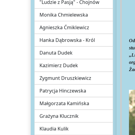
"Ludzie z Pasją" - Chojnów
Monika Chmielewska
Agnieszka Ćmiklewicz
Hanka Dąbrowska - Król
Od
st
Danuta Dudek
„L
or
Kazimierz Dudek
Żad
Zygmunt Druszkiewicz
Patrycja Hinczewska
Małgorzata Kamińska
Grażyna Klucznik
Klaudia Kulik