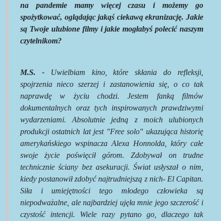
na pandemie mamy więcej czasu i możemy go
spożytkować, oglądając jakąś ciekawą ekranizację. Jakie
są Twoje ulubione filmy i jakie mogłabyś polecić naszym
czytelnikom?
M.S. -
Uwielbiam kino, które skłania do refleksji,
spojrzenia nieco szerzej i zastanowienia się, o co tak
naprawdę w życiu chodzi. Jestem fanką filmów
dokumentalnych oraz tych inspirowanych prawdziwymi
wydarzeniami. Absolutnie jedną z moich ulubionych
produkcji ostatnich lat jest
"
Free solo
"
ukazująca historię
amerykańskiego wspinacza Alexa
Honnolda
, który całe
swoje życie poświęcił górom. Zdobywał on trudne
technicznie ściany bez asekuracji. Świat usłyszał o nim,
kiedy postanowił zdobyć najtrudniejszą z nich- El
Capitan
.
Siła i umiejętności tego młodego człowieka są
niepodważalne, ale najbardziej ujęła mnie jego szczerość i
czystość intencji. Wiele razy pytano go, dlaczego tak