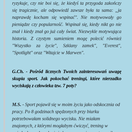
ryzykuje, czy nie boi się, że kiedyś ta przygoda zakończy
się tragicznie, ale odpowiedź zawsze była ta sama: „ja
naprawdę kocham się wspinać". Nie motywowały go
pieniądze czy popularność. Wspinał się, kiedy nikt go nie
znał i kiedy znał go już cały świat. Niezwykle motywująca
historia. Z czystym sumieniem mogę polecić również
"
Wszystko za życie
"
, Szklany zamek
"
,
"
Everest
"
,
"
Spotlight
"
oraz
"
Witajcie w
Marwen
"
.
G.
Ch
. - Pośród licznych Twoich zainteresowań uwagę
skupia sport. Jak pokochać treningi, które nierzadko
wyciskają z człowieka tzw. 7 poty?
M.S. -
Sport pojawił się w moim życiu jako odskocznia od
pracy. Po 8 godzinach spędzonych przy biurku
potrzebowałam solidnego wycisku. Nie miałam
znajomych, z którymi mogłabym ćwiczyć, trening w