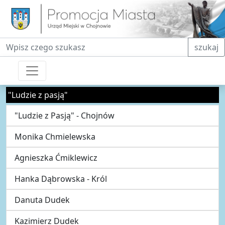
Fraza do wyszukiwania
szukaj
"Ludzie z pasją"
"Ludzie z Pasją" - Chojnów
Monika Chmielewska
Agnieszka Ćmiklewicz
Hanka Dąbrowska - Król
Danuta Dudek
Kazimierz Dudek