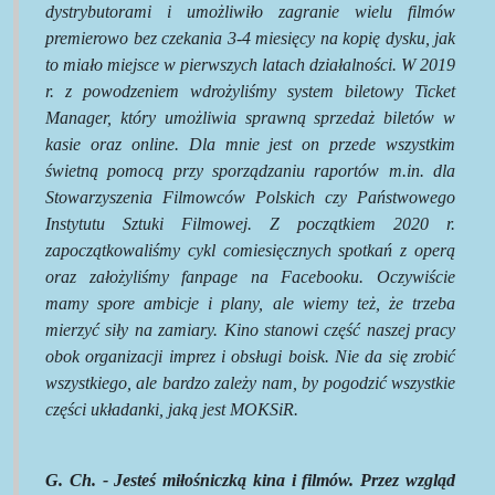
dystrybutorami i umożliwiło zagranie wielu filmów
premierowo bez czekania 3-4 miesięcy na kopię dysku, jak
to miało miejsce w pierwszych latach działalności. W 2019
r. z powodzeniem wdrożyliśmy system biletowy
Ticket
Manager, który umożliwia sprawną sprzedaż biletów w
kasie oraz online. Dla mnie jest on przede wszystkim
świetną pomocą przy sporządzaniu raportów m.in. dla
Stowarzyszenia Filmowców Polskich czy Państwowego
Instytutu Sztuki Filmowej. Z początkiem 2020 r.
zapoczątkowaliśmy cykl comiesięcznych spotkań z operą
oraz założyliśmy
fanpage
na Facebooku. Oczywiście
mamy spore ambicje i plany, ale wiemy też, że trzeba
mierzyć siły na zamiary. Kino stanowi część naszej pracy
obok organizacji imprez i obsługi boisk. Nie da się zrobić
wszystkiego, ale bardzo zależy nam, by pogodzić wszystkie
części układanki, jaką jest
MOKSiR
.
G.
Ch
. - Jesteś miłośniczką kina i filmów. Przez wzgląd