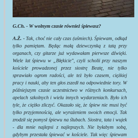
G.Ch. - W wolnym czasie również śpiewasz?
A.Ż. -
Tak, choć nie cały czas (uśmiech). Śpiewam, odkąd
tylko pamiętam. Będąc małą dziewczynką z tatą przy
organach, czy gitarze już wydawałam pierwsze dźwięki.
Wiele lat śpiewu w „Błękicie", czyli scholii przy naszym
kościele prowadzonej przez siostrę Beatę, nie tylko
sprawiało ogrom radości, ale też było czasem, ciężkiej
pracy i nauki, aby ten głos zszedł na odpowiednie tory. W
późniejszym czasie uczestnictwo w różnych konkursach,
apelach szkolnych i wielu innych wydarzeniach. Było ich
tyle, że ciężko zliczyć. Okazało się, że śpiew nie musi być
tylko przyjemnością, ale wyrażeniem swoich emocji. Tak
zrodził się pomysł śpiewu na ślubach. Siostra, tata i wujek
- dla mnie najlepsi z najlepszych. Nie byłabym sobą,
gdybym przestała śpiewać w kościele. Tak więc śpiewam