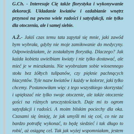
G.Ch. - Interesuje Cię także florystyka i wykonywanie
dekoracji. Układanie kwiatów i ozdabianie wnętrz
przynosi na pewno wiele radości i satysfakcji, nie tylko
dla otoczenia, ale i samej siebie.
A.Ż.-
Jakiś czas temu tata zapytał się mnie, jaki zawód
bym wybrała, gdyby nie moje zamiłowanie do medycyny.
Odpowiedziałam, że zostałabym florystką. Dlaczego? Jak
każda kobieta uwielbiam kwiaty i nie tylko dostawać, ale
mieć je w mieszkaniu. Nie wyobrażam sobie wiosennego
stołu bez żółtych tulipanów, czy pięknie pachnących
hiacyntów. Tyle nazw kwiatów i każdy w kolorze, jaki tylko
chcemy. Postanowiłam więc z tego wszystkiego skorzystać
i upiększać nie tylko swoje otoczenie, ale także otoczenie
gości na różnych uroczystościach. Daje mi to ogrom
satysfakcji i radości. A moim bliskim pociechy dla oka.
Czasami się śmieję, że jak umyśli mi się coś, co nie za
bardzo potrafię wykonać, to będę siedzieć i tak długo to
robić, aż osiągnę cel. Tak jak wyżej wspomniałam, jestem