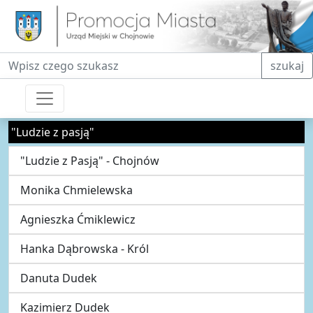
Fraza do wyszukiwania
szukaj
"Ludzie z pasją"
"Ludzie z Pasją" - Chojnów
Monika Chmielewska
Agnieszka Ćmiklewicz
Hanka Dąbrowska - Król
Danuta Dudek
Kazimierz Dudek