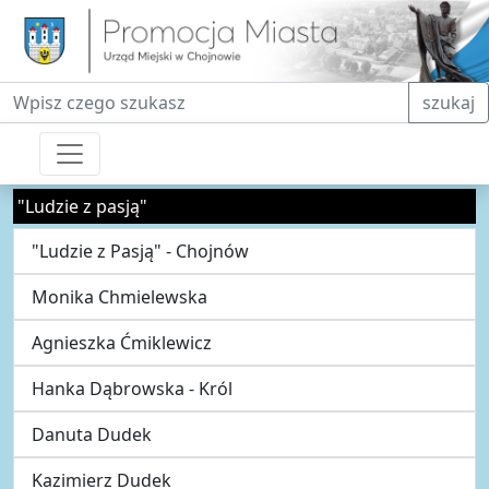
Fraza do wyszukiwania
szukaj
"Ludzie z pasją"
"Ludzie z Pasją" - Chojnów
Monika Chmielewska
Agnieszka Ćmiklewicz
Hanka Dąbrowska - Król
Danuta Dudek
Kazimierz Dudek