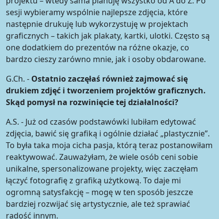
projektu – wtedy sama planuję wszystko od A do Z. Po
sesji wybieramy wspólnie najlepsze zdjęcia, które
następnie drukuję lub wykorzystuję w projektach
graficznych – takich jak plakaty, kartki, ulotki. Często są
one dodatkiem do prezentów na różne okazje, co
bardzo cieszy zarówno mnie, jak i osoby obdarowane.
G.Ch. -
Ostatnio zaczęłaś również zajmować się
drukiem zdjęć i tworzeniem projektów graficznych.
Skąd pomysł na rozwinięcie tej działalności?
A.S. - Już od czasów podstawówki lubiłam edytować
zdjęcia, bawić się grafiką i ogólnie działać „plastycznie”.
To była taka moja cicha pasja, którą teraz postanowiłam
reaktywować. Zauważyłam, że wiele osób ceni sobie
unikalne, spersonalizowane projekty, więc zaczęłam
łączyć fotografię z grafiką użytkową. To daje mi
ogromną satysfakcję – mogę w ten sposób jeszcze
bardziej rozwijać się artystycznie, ale też sprawiać
radość innym.