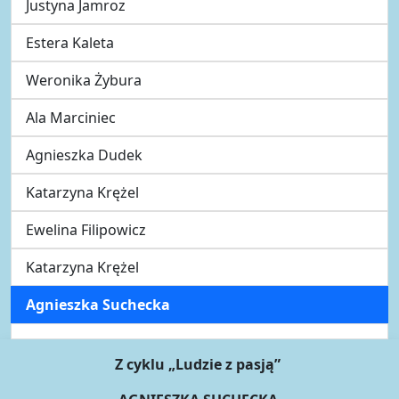
Justyna Jamroz
Estera Kaleta
Weronika Żybura
Ala Marciniec
Agnieszka Dudek
Katarzyna Krężel
Ewelina Filipowicz
Katarzyna Krężel
Agnieszka Suchecka
Z cyklu „Ludzie z pasją”