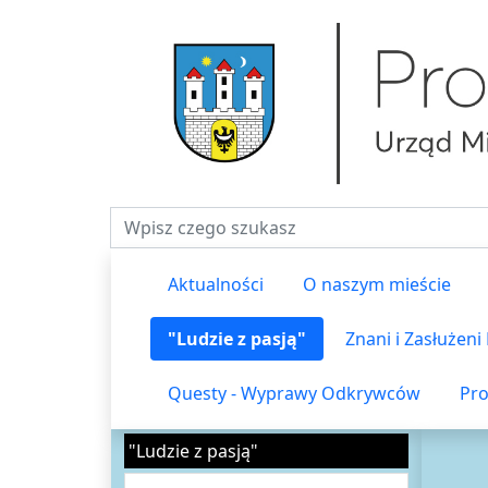
Fraza do wyszukiwania
Aktualności
O naszym mieście
"Ludzie z pasją"
Znani i Zasłużen
Questy - Wyprawy Odkrywców
Pro
"Ludzie z pasją"