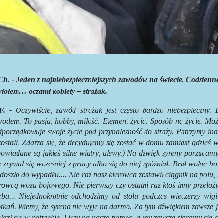
Ch. - Jeden z najniebezpieczniejszych zawodów na świecie. Codzienne 
wiołem… oczami kobiety – strażak.
F. -
Oczywiście, zawód strażak jest często bardzo niebezpieczny. D
wodem. To pasja, hobby, miłość. Element życia. Sposób na życie. Moż
porządkowuje swoje życie pod przynależność do straży. Patrzymy inac
ostali. Zdarza się, że decydujemy się zostać w domu zamiast gdzieś 
owiadane są jakieś silne wiatry, ulewy.) Na dźwięk syreny porzucamy
 zrywał się wcześniej z pracy albo się do niej spóźniał. Brał wolne bo
doszło do wypadku.... Nie raz nasz kierowca zostawił ciągnik na polu,
rowcą wozu bojowego. Nie pierwszy czy ostatni raz ktoś inny przełoż
zeba... Niejednokrotnie odchodzimy od stołu podczas wieczerzy wigi
tkań. Wiemy, że syrena nie wyje na darmo. Za tym dźwiękiem zawsze jes
lazł się w potrzebie. Liczy na naszą pomoc, a my zawsze staramy się g