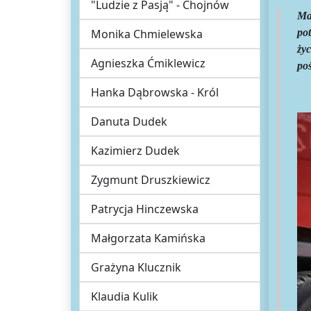
"Ludzie z Pasją" - Chojnów
Ma
Monika Chmielewska
po
ży
Agnieszka Ćmiklewicz
poś
Hanka Dąbrowska - Król
Danuta Dudek
Kazimierz Dudek
Zygmunt Druszkiewicz
Patrycja Hinczewska
Małgorzata Kamińska
Grażyna Klucznik
Klaudia Kulik