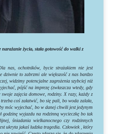
narażanie życia, stała gotowość do walki z
la nas, ochotników, bycie strażakiem nie jest
e dziwnie to zabrzmi ale większość z nas bardzo
zej, widzimy potencjalne zagrożenia szybciej niż
wyjechać, pójść na imprezę (zwłaszcza wtedy, gdy
 swoje zajęcia domowe, rodziny. X razy, każdy z
 trzeba coś załatwić, bo się pali, bo woda zalała,
 by móc wyjechać, bo w danej chwili jest jedynym
ył godzinę wyjazdu na rodzinną wycieczkę bo tak
lijnej, śniadania wielkanocnego czy rodzinnych
t ukryta jakaś ludzka tragedia. Człowiek , który
o nie zawieść. Często zdarza się, że do zdarzenia