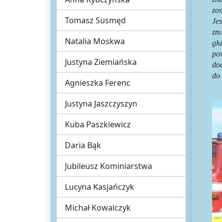
zo
Tomasz Susmęd
Jes
zm
Natalia Moskwa
gł
pow
Justyna Ziemiańska
doc
do 
Agnieszka Ferenc
Justyna Jaszczyszyn
Kuba Paszkiewicz
Daria Bąk
Jubileusz Kominiarstwa
Lucyna Kasjańczyk
Michał Kowalczyk