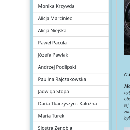
Monika Krzywda
Alicja Marciniec
Alicja Niejska
Paweł Pacuła
Józefa Pawlak
Andrzej Podlipski
G.
Paulina Rajczakowska
Ma
Jadwiga Stopa
by
obs
Daria Tkaczyszyn - Kałużna
te
zaa
Maria Turek
by
Siostra Zenobia