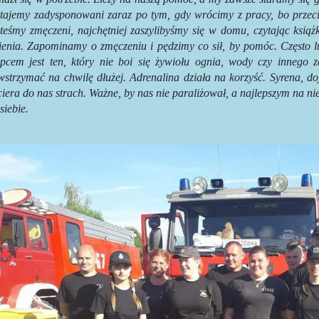
stajemy zadysponowani zaraz po tym, gdy wrócimy z pracy, bo przeci
teśmy zmęczeni, najchętniej zaszylibyśmy się w domu, czytając książ
ienia. Zapominamy o zmęczeniu i pędzimy co sił, by pomóc. Często lu
upcem jest ten, który nie boi się żywiołu ognia, wody czy innego z
strzymać na chwilę dłużej. Adrenalina działa na korzyść. Syrena, do
iera do nas strach. Ważne, by nas nie paraliżował, a najlepszym na ni
siebie.