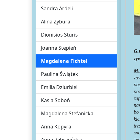
Sandra Ardeli
Alina Żybura
Dionisios Sturis
Joanna Stępień
G.
ży
Magdalena Fichtel
M.
Paulina Świątek
za
pod
Emilia Dziurbiel
poz
zap
Kasia Soboń
nas
bo 
Magdalena Stefanicka
kie
Anna Kopyra
tr
spo
Anna Rybczyńska
zna