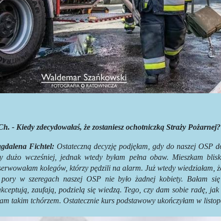
Ch. - Kiedy zdecydowałaś, że zostaniesz ochotniczką Straży Pożarnej?
gdalena Fichtel:
Ostateczną decyzję podjęłam, gdy do naszej OSP do
ły dużo wcześniej, jednak wtedy byłam pełna obaw. Mieszkam blisk
erwowałam kolegów, którzy pędzili na alarm. Już wtedy wiedziałam, ż
j pory w szeregach naszej OSP nie było żadnej kobiety. Bałam się
kceptują, zaufają, podzielą się wiedzą. Tego, czy dam sobie radę, jak
łam takim tchórzem. Ostatecznie kurs podstawowy ukończyłam w listop