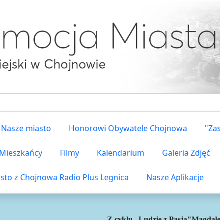
Nasze miasto
Honorowi Obywatele Chojnowa
"Za
i Mieszkańcy
Filmy
Kalendarium
Galeria Zdjęć
sto z Chojnowa Radio Plus Legnica
Nasze Aplikacje
Z cyklu „Ludzie z Pasją"
Magdale