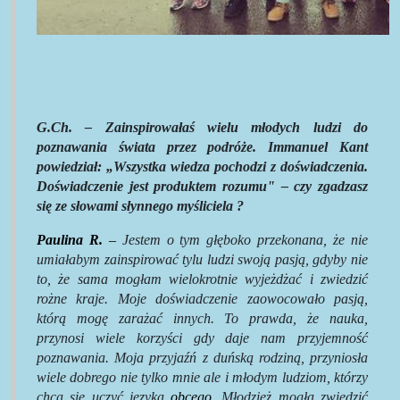
G.Ch. – Zainspirowałaś wielu młodych ludzi do
poznawania świata przez podróże. Immanuel Kant
powiedział: „Wszystka wiedza pochodzi z doświadczenia.
Doświadczenie jest produktem rozumu" – czy zgadzasz
się ze słowami słynnego myśliciela ?
Paulina R.
–
Jestem o tym głęboko przekonana, że nie
umiałabym zainspirować tylu ludzi swoją pasją, gdyby nie
to, że sama mogłam wielokrotnie wyjeżdżać i zwiedzić
rożne kraje. Moje doświadczenie zaowocowało pasją,
którą mogę zarażać innych. To prawda, że nauka,
przynosi wiele korzyści gdy daje nam przyjemność
poznawania. Moja przyjaźń z duńską rodziną, przyniosła
wiele dobrego nie tylko mnie ale i młodym ludziom, którzy
chcą się uczyć języka
obcego.
Młodzież mogła zwiedzić