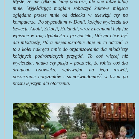
Myślę, że nie tylko ja lubię podróże, ale one także lubią
mnie. Wyjeżdżając mogłam zobaczyć kultowe miejsca
oglądane przeze mnie od dziecka w telewizji czy na
komputerze. Po stypendium w Danii, kolejne wycieczki do
Szwecji, Anglii, Szkocji, Holandii, wraz z uczniami były już
wpisane w rolę dydaktyka i przyjaciela, którym chcę być
dla młodzieży, która niejednokrotnie daje mi to odczuć, a
to z kolei nakręca mnie do organizowania dla młodzieży
kolejnych podróżniczych przygód. To coś więcej niż
wycieczka, nauka czy pasja – poczucie, że robisz coś dla
drugiego człowieka, wpływając na jego rozwój,
poszerzanie horyzontów i samoświadomość w byciu po
prostu lepszym dla otoczenia.