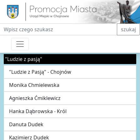
Fraza do wyszukiwania
szukaj
"Ludzie z pasją"
"Ludzie z Pasją" - Chojnów
Monika Chmielewska
Agnieszka Ćmiklewicz
Hanka Dąbrowska - Król
Danuta Dudek
Kazimierz Dudek