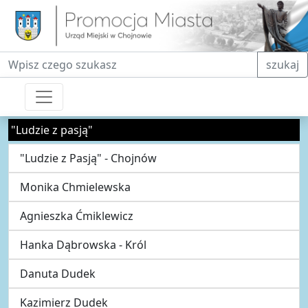
Fraza do wyszukiwania
szukaj
"Ludzie z pasją"
"Ludzie z Pasją" - Chojnów
Monika Chmielewska
Agnieszka Ćmiklewicz
Hanka Dąbrowska - Król
Danuta Dudek
Kazimierz Dudek