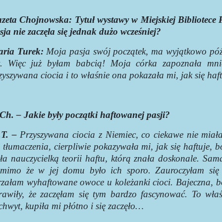
zeta Chojnowska:
Tytuł wystawy w Miejskiej Bibliotece
sja nie zaczęła się jednak dużo wcześniej?
ria Turek:
Moja pasja swój początek, ma wyjątkowo pó
t. Więc już byłam babcią! Moja córka zapoznała mni
zyszywana ciocia i to właśnie ona pokazała mi, jak się haft
Ch. – Jakie były początki haftowanej pasji?
T. –
Przyszywana ciocia z Niemiec, co ciekawe nie miała
 tłumaczenia, cierpliwie pokazywała mi, jak się haftuje,
ła nauczycielką teorii haftu, którą znała doskonale. Sa
mimo że w jej domu było ich sporo. Zauroczyłam się 
rzałam wyhaftowane owoce u koleżanki cioci. Bajeczna, b
rawiły, że zaczęłam się tym bardzo fascynować. To wła
chwyt, kupiła mi płótno i się zaczęło…