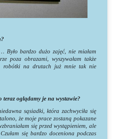
m?
om… Było bardzo dużo zajęć, nie miałam
urze poza obrazami, wyszywałam także
. robótki na drutach już mnie tak nie
ero teraz oglądamy je na wystawie?
iedawna sąsiadki, która zachwyciła się
stalono, że moje prace zostaną pokazane
zbraniałam się przed wystąpieniem, ale
u. Czułam się bardzo doceniona podczas