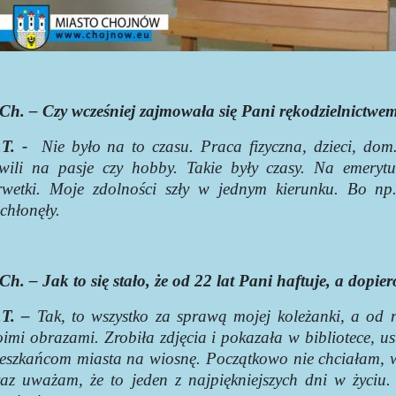
Ch. – Czy wcześniej zajmowała się Pani rękodzielnictwe
T. -
Nie było na to czasu. Praca fizyczna, dzieci, d
wili na pasje czy hobby. Takie były czasy. Na emeryt
rwetki. Moje zdolności szły w jednym kierunku. Bo np
chłonęły.
Ch. – Jak to się stało, że od 22 lat Pani haftuje, a dopi
T. –
Tak, to wszystko za sprawą mojej koleżanki, a od n
imi obrazami. Zrobiła zdjęcia i pokazała w bibliotece, u
eszkańcom miasta na wiosnę. Początkowo nie chciałam, w
raz uważam, że to jeden z najpiękniejszych dni w życi