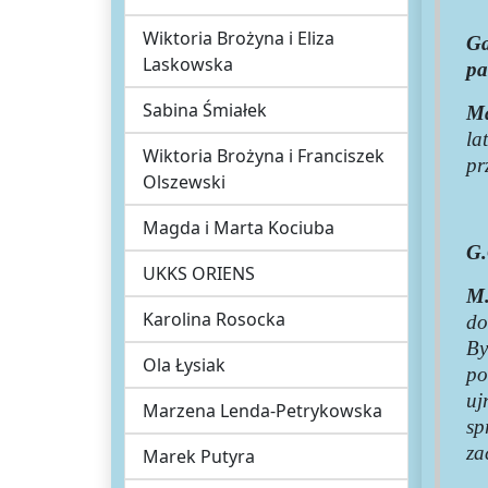
Wiktoria Brożyna i Eliza
Ga
Laskowska
pa
Sabina Śmiałek
Ma
la
Wiktoria Brożyna i Franciszek
pr
Olszewski
Magda i Marta Kociuba
G.
UKKS ORIENS
M.
Karolina Rosocka
do
By
Ola Łysiak
po
uj
Marzena Lenda-Petrykowska
sp
za
Marek Putyra