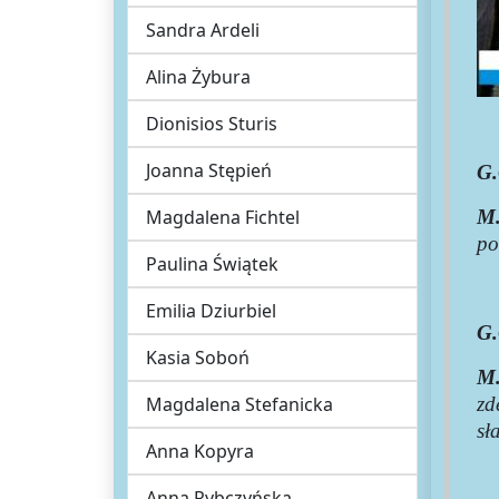
Sandra Ardeli
Alina Żybura
Dionisios Sturis
Joanna Stępień
G.
Magdalena Fichtel
M.
po
Paulina Świątek
Emilia Dziurbiel
G.
Kasia Soboń
M.
Magdalena Stefanicka
zd
sł
Anna Kopyra
Anna Rybczyńska