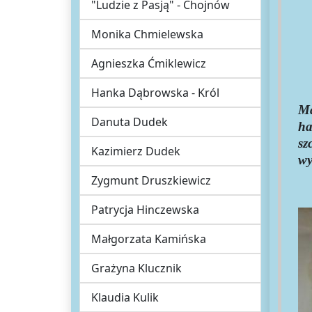
"Ludzie z Pasją" - Chojnów
Monika Chmielewska
Agnieszka Ćmiklewicz
Hanka Dąbrowska - Król
Ma
Danuta Dudek
ha
sz
Kazimierz Dudek
wy
Zygmunt Druszkiewicz
Patrycja Hinczewska
Małgorzata Kamińska
Grażyna Klucznik
Klaudia Kulik