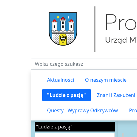
Fraza do wyszukiwania
Aktualności
O naszym mieście
"Ludzie z pasją"
Znani i Zasłużen
Questy - Wyprawy Odkrywców
Pro
"Ludzie z pasją"