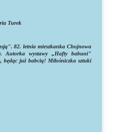
ria Turek
pasją". 82. letnia mieszkanka Chojnowa
zy. Autorka wystawy „Hafty babuni"
ę, będąc już babcią! Miłośniczka sztuki