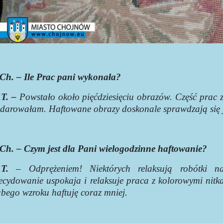
Ch. – Ile Prac pani wykonała?
T. –
Powstało około pięćdziesięciu obrazów. Część prac zn
darowałam. Haftowane obrazy doskonale sprawdzają się j
Ch. – Czym jest dla Pani wielogodzinne haftowanie?
T.
– Odprężeniem! Niektórych relaksują robótki n
ecydowanie uspokaja i relaksuje praca z kolorowymi nitk
abego wzroku haftuję coraz mniej.