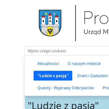
Fraza do wyszukiwania
Aktualności
O naszym mieście
"Ludzie z pasją"
Znani i Zasłużen
Questy - Wyprawy Odkrywców
Pro
"Ludzie z pasją"