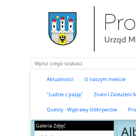
Fraza do wyszukiwania
Aktualności
O naszym mieście
"Ludzie z pasją"
Znani i Zasłużeni
Questy - Wyprawy Odkrywców
Pro
Galeria Zdjęć
Al