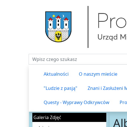
Fraza do wyszukiwania
Aktualności
O naszym mieście
"Ludzie z pasją"
Znani i Zasłużeni
Questy - Wyprawy Odkrywców
Pro
Galeria Zdjęć
Al