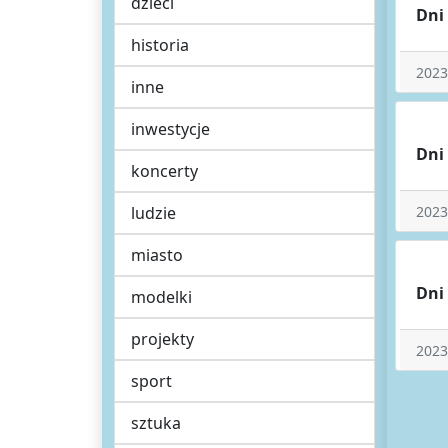
dzieci
Dni
historia
2023
inne
inwestycje
Dni
koncerty
ludzie
2023
miasto
Dni
modelki
projekty
2023
sport
sztuka