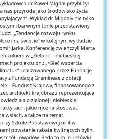
wykładowca dr Paweł Migdał przybliżył
ca nas przyroda jako środowisko życia
pylających”. Wykład dr Migdały nie tylko
 prostym i barwnym tonie przedstawiony
t ludzi. „Tendencje rozwoju rynku
sce i na świecie” w kolejnym wykładzie
omir Jarka. Konferencję zwieńczyli Marta
efczukiem w „Zielono – niebieskiej
mach projektu pn.: „>Sieć wsparcia
klimatu<” realizowanego przez Fundację
acy z Fundacją Gramineae z dotacji
le – Fundusz Krajowy, finansowanego z
ec architekt krajobrazu reprezentująca
owiedziała o zielonej i niebieskiej
 praktykach, jakie można stosować
na wsiach, a także na temat
przy Szkole Podstawowej nr 4 w
nami powstanie rabata kwitnących bylin,
pszczół i owadów. Będą to m.in. jeżówki,