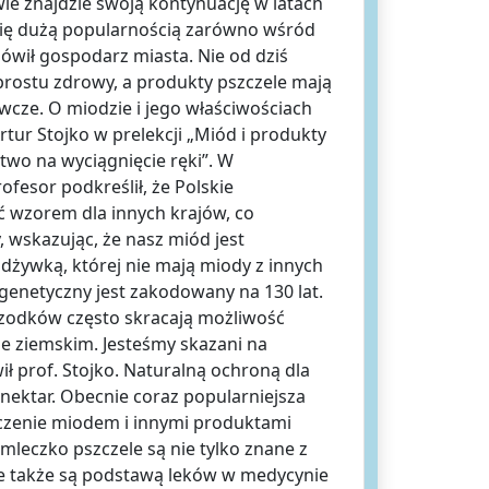
e znajdzie swoją kontynuację w latach
 się dużą popularnością zarówno wśród
 mówił gospodarz miasta. Nie od dziś
prostu zdrowy, a produkty pszczele mają
cze. O miodzie i jego właściwościach
rtur Stojko w prelekcji „Miód i produkty
stwo na wyciągnięcie ręki”. W
ofesor podkreślił, że Polskie
 wzorem dla innych krajów, co
, wskazując, że nasz miód jest
żywką, której nie mają miody z innych
d genetyczny jest zakodowany na 130 lat.
rzodków często skracają możliwość
e ziemskim. Jesteśmy skazani na
ił prof. Stojko. Naturalną ochroną dla
 nektar. Obecnie coraz popularniejsza
 leczenie miodem i innymi produktami
 mleczko pszczele są nie tylko znane z
 także są podstawą leków w medycynie