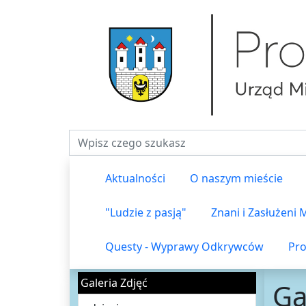
Fraza do wyszukiwania
Aktualności
O naszym mieście
"Ludzie z pasją"
Znani i Zasłużeni
Questy - Wyprawy Odkrywców
Pro
Galeria Zdjęć
Ga