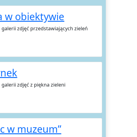
a w obiektywie
galerii zdjęć przedstawiających zieleń
ynek
alerii zdjęć z piękna zieleni
oc w muzeum”