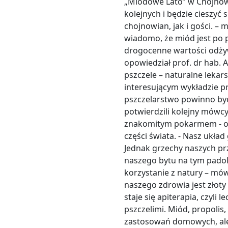
„Miodowe Lato” w Chojnowi
kolejnych i będzie cieszyć
chojnowian, jak i gości. –
wiadomo, że miód jest po 
drogocenne wartości odżyw
opowiedział prof. dr hab. A
pszczele – naturalne lekar
interesującym wykładzie pr
pszczelarstwo powinno być
potwierdzili kolejny mówcy
znakomitym pokarmem - od
części świata. - Nasz ukła
Jednak grzechy naszych p
naszego bytu na tym padol
korzystanie z natury – mów
naszego zdrowia jest złoty
staje się apiterapia, czyli
pszczelimi. Miód, propolis,
zastosowań domowych, ale