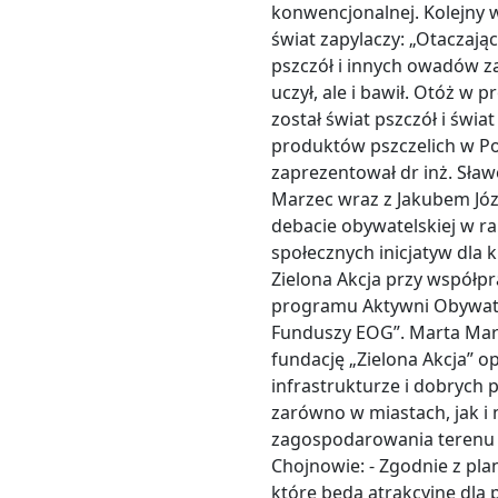
konwencjonalnej. Kolejny 
świat zapylaczy: „Otaczają
pszczół i innych owadów za
uczył, ale i bawił. Otóż w
został świat pszczół i świa
produktów pszczelich w Pol
zaprezentował dr inż. Sław
Marzec wraz z Jakubem Józ
debacie obywatelskiej w ra
społecznych inicjatyw dla 
Zielona Akcja przy współpr
programu Aktywni Obywate
Funduszy EOG”. Marta Marz
fundację „Zielona Akcja” op
infrastrukturze i dobrych
zarówno w miastach, jak i 
zagospodarowania terenu 
Chojnowie: - Zgodnie z pla
które będą atrakcyjne dla 