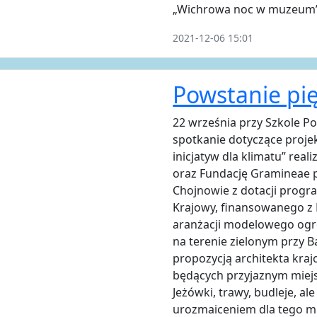
„Wichrowa noc w muzeum
2021-12-06 15:01
Powstanie pi
22 września przy Szkole P
spotkanie dotyczące projek
inicjatyw dla klimatu” rea
oraz Fundację Gramineae 
Chojnowie z dotacji prog
Krajowy, finansowanego z
aranżacji modelowego ogr
na terenie zielonym przy B
propozycją architekta kraj
będących przyjaznym miejs
Jeżówki, trawy, budleje, al
urozmaiceniem dla tego mi