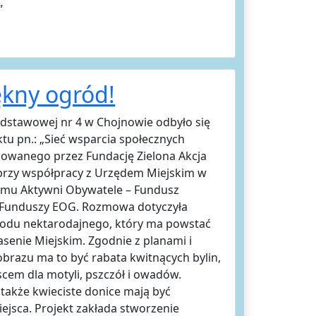
”
ękny ogród!
odstawowej nr 4 w Chojnowie odbyło się
tu pn.: „Sieć wsparcia społecznych
lizowanego przez Fundację Zielona Akcja
przy współpracy z Urzędem Miejskim w
ramu Aktywni Obywatele – Fundusz
 Funduszy EOG. Rozmowa dotyczyła
odu nektarodajnego, który ma powstać
asenie Miejskim. Zgodnie z planami i
obrazu ma to być rabata kwitnących bylin,
cem dla motyli, pszczół i owadów.
e także kwieciste donice mają być
ejsca. Projekt zakłada stworzenie