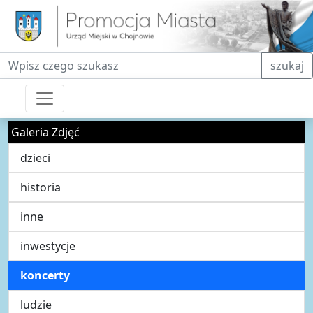
Fraza do wyszukiwania
szukaj
Galeria Zdjęć
dzieci
historia
inne
inwestycje
koncerty
ludzie