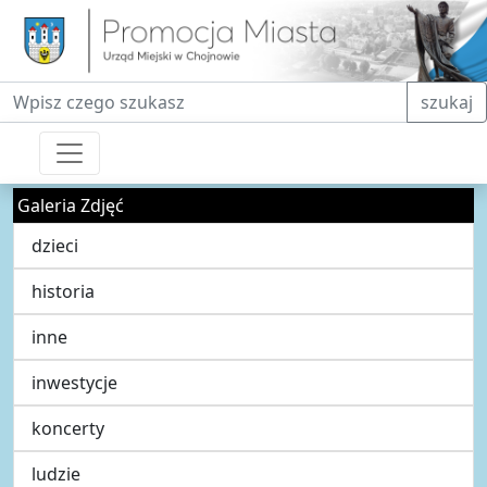
Fraza do wyszukiwania
szukaj
Galeria Zdjęć
dzieci
historia
inne
inwestycje
koncerty
ludzie