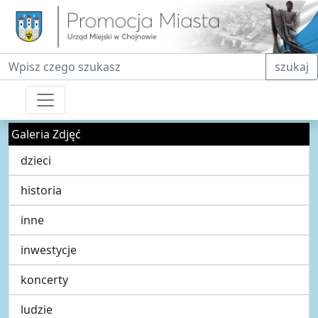
Fraza do wyszukiwania
szukaj
Galeria Zdjęć
dzieci
historia
inne
inwestycje
koncerty
ludzie