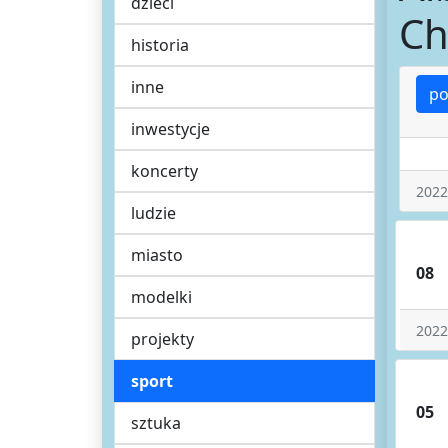
dzieci
Ch
historia
inne
po
inwestycje
koncerty
2022
ludzie
miasto
08
modelki
2022
projekty
sport
05
sztuka