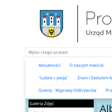
Fraza do wyszukiwania
Aktualności
O naszym mieście
"Ludzie z pasją"
Znani i Zasłużeni
Questy - Wyprawy Odkrywców
Pro
Galeria Zdjęć
Al