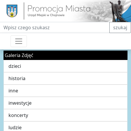
Fraza do wyszukiwania
szukaj
Galeria Zdjęć
dzieci
historia
inne
inwestycje
koncerty
ludzie