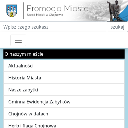
Fraza do wyszukiwania
szukaj
O naszym mieście
Aktualności
Historia Miasta
Nasze zabytki
Gminna Ewidencja Zabytków
Chojnów w datach
Herb i flaga Chojnowa