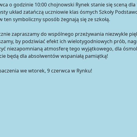
wca o godzinie 10:00 chojnowski Rynek stanie się sceną dl
sty układ zatańczą uczniowie klas ósmych Szkoły Podstawo
w ten symboliczny sposób żegnają się ze szkołą.
cznie zapraszamy do wspólnego przeżywania niezwykle pi
zamy, by podziwiać efekt ich wielotygodniowych prób, nag
zyć niezapomnianą atmosferę tego wyjątkowego, dla ósmok
cie będą dla absolwentów wspaniałą pamiątką!
aczenia we wtorek, 9 czerwca w Rynku!