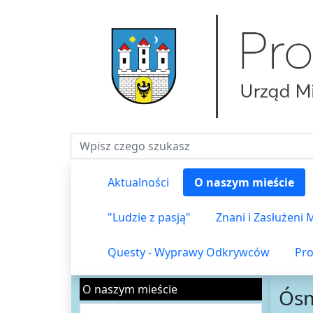
Fraza do wyszukiwania
Aktualności
O naszym mieście
"Ludzie z pasją"
Znani i Zasłużeni
Questy - Wyprawy Odkrywców
Pro
O naszym mieście
Ósm