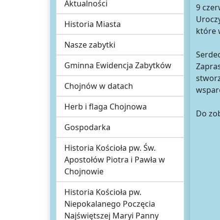
Aktualności
9 czer
Uroczy
Historia Miasta
które 
Nasze zabytki
Serde
Gminna Ewidencja Zabytków
Zapras
stwor
Chojnów w datach
wspar
Herb i flaga Chojnowa
Do zob
Gospodarka
Historia Kościoła pw. Św.
Apostołów Piotra i Pawła w
Chojnowie
Historia Kościoła pw.
Niepokalanego Poczęcia
Najświętszej Maryi Panny