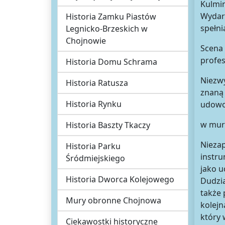
Kulmin
Wydar
Historia Zamku Piastów
spełni
Legnicko-Brzeskich w
Chojnowie
Scena 
profe
Historia Domu Schrama
Niezwy
Historia Ratusza
znaną 
Historia Rynku
udowod
w mur
Historia Baszty Tkaczy
Niezap
Historia Parku
instru
Śródmiejskiego
jako u
Historia Dworca Kolejowego
Dudzia
także 
Mury obronne Chojnowa
kolejn
który 
Ciekawostki historyczne