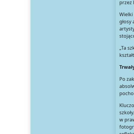
przez 
Wielki
głosy 
artyst
stojąc
„Ta sz
kształ
Trwał
Po zak
absolw
pochod
Kluczo
szkoły
w praw
fotogr