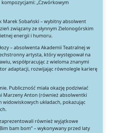
ymi kompozycjami: „Czwórkowym
rek Marek Sobański – wybitny absolwent
 dzień związany ze słynnym Zielonogórskim
etnej energii i humoru.
ozy – absolwenta Akademii Teatralnej w
echstronny artysta, który występował na
ławiu, współpracując z wieloma znanymi
tor adaptacji, rozwijając równolegle karierę
ie. Publiczność miała okazję podziwiać
i Marzeny Anton (również absolwentki
ech widowiskowych układach, pokazując
ch.
y zaprezentowali również wyjątkowe
 „Bim bam bom” – wykonywany przed laty