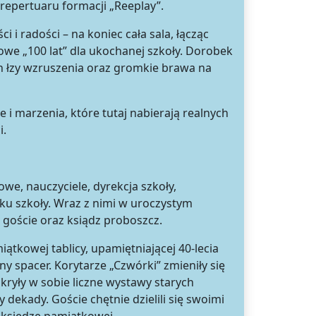
 repertuaru formacji „Reeplay”.
 i radości – na koniec cała sala, łącząc
zowe „100 lat” dla ukochanej szkoły. Dorobek
ch łzy wzruszenia oraz gromkie brawa na
e i marzenia, które tutaj nabierają realnych
i.
we, nauczyciele, dyrekcja szkoły,
ku szkoły. Wraz z nimi w uroczystym
 goście oraz ksiądz proboszcz.
tkowej tablicy, upamiętniającej 40-lecia
y spacer. Korytarze „Czwórki” zmieniły się
yły w sobie liczne wystawy starych
 dekady. Goście chętnie dzielili się swoimi