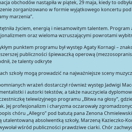
acja obchodów nastąpiła w piątek, 29 maja, kiedy to odbyła
zenie zorganizowano w formie wyjątkowego koncertu pod 
amy marzenia”.
tętniła życiem, energią i niesamowitym talentem. Program 
sjonalizmem oraz wieloma wzruszającymi powrotami wybit
kłym punktem programu był występ Agaty Kornagi – znakomi
szerszej publiczności śpiewaczką operową (mezzosopranist
nił, że talenty odkryte
ach szkoły mogą prowadzić na najważniejsze sceny muzycz
omnianych wrażeń dostarczył również występ Jadwigi Macew
mentalistki i autorki tekstów, a także nauczyciela dyplom
czestniczkę telewizyjnego programu „Bitwa na głosy”, gdzi
k. Jej profesjonalizm i charyzma oczarowały zgromadzony
popis chóru „Allegro” pod batutą pana Zenona Chmielewskie
ą utalentowaną absolwentką szkoły, Marzeną Kazieczko-Ko
wywołał wśród publiczności prawdziwe ciarki. Chór zachwy