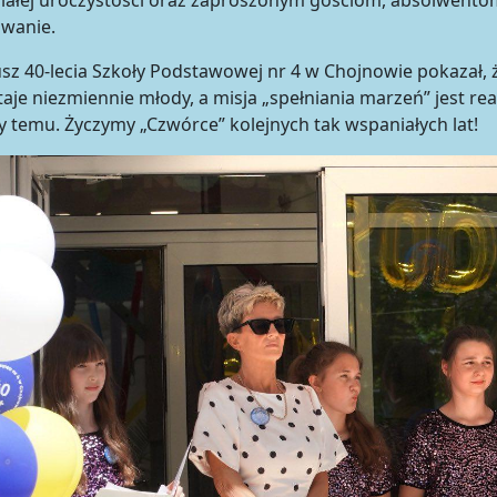
iałej uroczystości oraz zaproszonym gościom, absolwen
owanie.
usz 40-lecia Szkoły Podstawowej nr 4 w Chojnowie pokazał, 
aje niezmiennie młody, a misja „spełniania marzeń” jest rea
 temu. Życzymy „Czwórce” kolejnych tak wspaniałych lat!