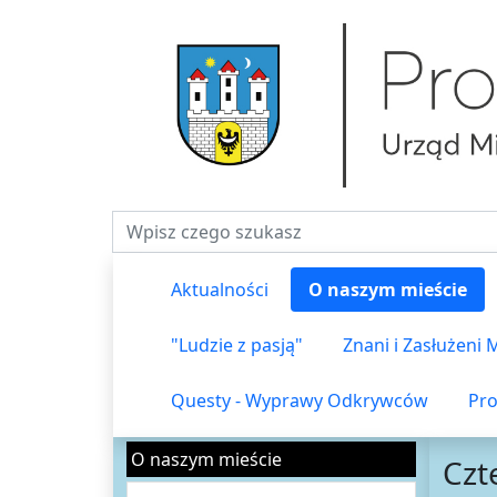
Fraza do wyszukiwania
Aktualności
O naszym mieście
"Ludzie z pasją"
Znani i Zasłużeni
Questy - Wyprawy Odkrywców
Pro
O naszym mieście
Czt