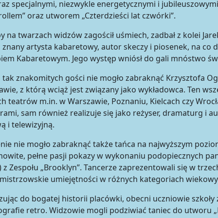
raz specjalnymi, niezwykle energetycznymi i jubileuszow
ollem” oraz utworem „Czterdzieści lat czwórki”.
by na twarzach widzów zagościł uśmiech, zadbał z kolei Ja
, znany artysta kabaretowy, autor skeczy i piosenek, na co
iem Kabaretowym. Jego występ wniósł do gali mnóstwo świ
tak znakomitych gości nie mogło zabraknąć Krzysztofa Ogł
wie, z którą wciąż jest związany jako wykładowca. Ten wsz
h teatrów m.in. w Warszawie, Poznaniu, Kielcach czy Wroc
rami, sam również realizuje się jako reżyser, dramaturg i au
ą i telewizyjną.
nie nie mogło zabraknąć także tańca na najwyższym poziom
owite, pełne pasji pokazy w wykonaniu podopiecznych pan
) z Zespołu „Brooklyn”. Tancerze zaprezentowali się w trz
mistrzowskie umiejętności w różnych kategoriach wiekowy
ując do bogatej historii placówki, obecni uczniowie szkoł
grafie retro. Widzowie mogli podziwiać taniec do utworu