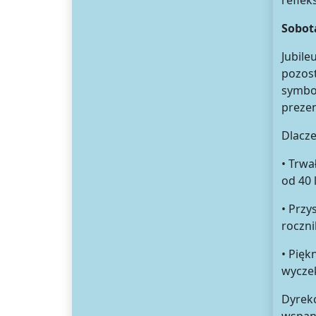
reflek
Sobot
Jubile
pozost
symbol
preze
Dlacze
• Trwa
od 40 l
• Przy
roczn
• Pięk
wyczek
Dyrekc