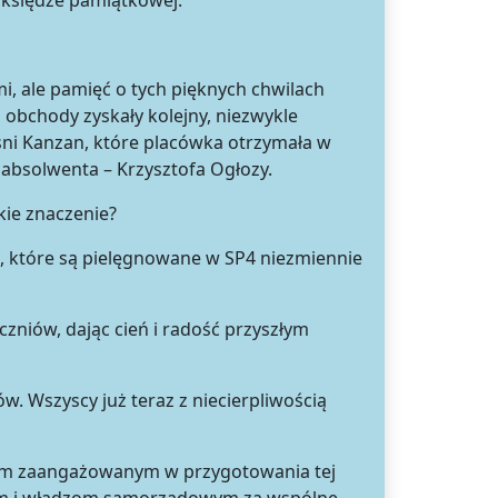
j księdze pamiątkowej.
i, ale pamięć o tych pięknych chwilach
obchody zyskały kolejny, niezwykle
śni Kanzan, które placówka otrzymała w
bsolwenta – Krzysztofa Ogłozy.
kie znaczenie?
ci, które są pielęgnowane w SP4 niezmiennie
czniów, dając cień i radość przyszłym
. Wszyscy już teraz z niecierpliwością
tkim zaangażowanym w przygotowania tej