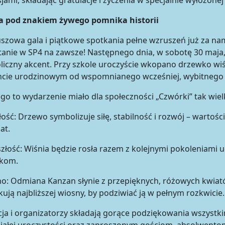
sjami, składając gratulacje i życzenia w specjalnie wyłożone
a pod znakiem żywego pomnika historii
uszowa gala i piątkowe spotkania pełne wzruszeń już za nam
anie w SP4 na zawsze! Następnego dnia, w sobotę 30 maja, 
iczny akcent. Przy szkole uroczyście wkopano drzewko wi
ncie urodzinowym od wspomnianego wcześniej, wybitnego a
go to wydarzenie miało dla społeczności „Czwórki” tak wiel
łość: Drzewo symbolizuje siłę, stabilność i rozwój – wartoś
at.
szłość: Wiśnia będzie rosła razem z kolejnymi pokoleniami u
ikom.
no: Odmiana Kanzan słynie z przepięknych, różowych kwiatów
ują najbliższej wiosny, by podziwiać ją w pełnym rozkwicie.
ja i organizatorzy składają gorące podziękowania wszys