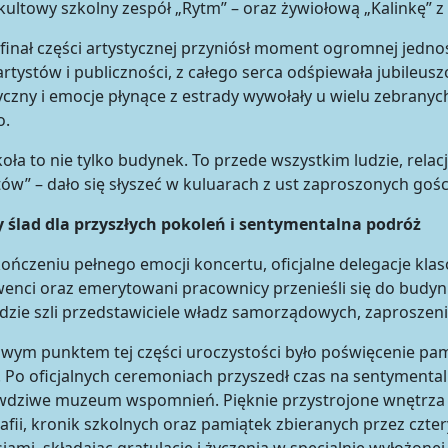
kultowy szkolny zespół „Rytm” – oraz żywiołową „Kalinkę” z
 finał części artystycznej przyniósł moment ogromnej jedności
artystów i publiczności, z całego serca odśpiewała jubileus
yczny i emocje płynące z estrady wywołały u wielu zebrany
o.
koła to nie tylko budynek. To przede wszystkim ludzie, relacj
tów” – dało się słyszeć w kuluarach z ust zaproszonych gośc
y ślad dla przyszłych pokoleń i sentymentalna podróż
ończeniu pełnego emocji koncertu, oficjalne delegacje klaso
enci oraz emerytowani pracownicy przenieśli się do budyn
zie szli przedstawiciele władz samorządowych, zaproszeni
wym punktem tej części uroczystości było poświęcenie pamią
. Po oficjalnych ceremoniach przyszedł czas na sentymentaln
dziwe muzeum wspomnień. Pięknie przystrojone wnętrza kr
afii, kronik szkolnych oraz pamiątek zbieranych przez cztery