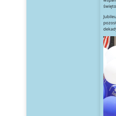
wspan
święt
Jubile
pozost
dekady