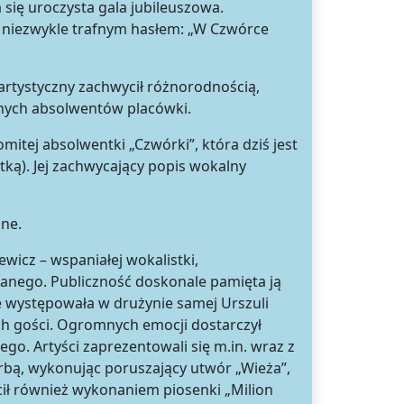
 się uroczysta gala jubileuszowa.
niezwykle trafnym hasłem: „W Czwórce
artystyczny zachwycił różnorodnością,
nych absolwentów placówki.
tej absolwentki „Czwórki”, która dziś jest
ką). Jej zachwycający popis wokalny
ne.
icz – wspaniałej wokalistki,
owanego. Publiczność doskonale pamięta ją
e występowała w drużynie samej Urszuli
ch gości. Ogromnych emocji dostarczył
go. Artyści zaprezentowali się m.in. wraz z
rbą, wykonując poruszający utwór „Wieża”,
cił również wykonaniem piosenki „Milion