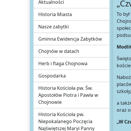
„Cz
Aktualności
To był
Historia Miasta
Chojno
Nasze zabytki
społec
podsu
Gminna Ewidencja Zabytków
Modli
Chojnów w datach
Święto
Herb i flaga Chojnowa
koście
Gospodarka
Naboże
placów
Historia Kościoła pw. Św.
szkoły
Apostołów Piotra i Pawła w
Chojnowie
a takż
oraz o
Historia Kościoła pw.
Niepokalanego Poczęcia
„W Cz
Najświętszej Maryi Panny