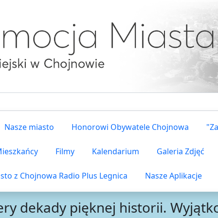
Nasze miasto
Honorowi Obywatele Chojnowa
"Z
 Mieszkańcy
Filmy
Kalendarium
Galeria Zdjęć
sto z Chojnowa Radio Plus Legnica
Nasze Aplikacje
ery dekady pięknej historii. Wyjątk