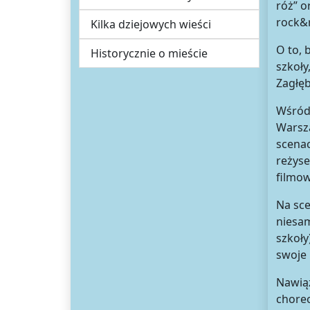
róż” o
rock&r
Kilka dziejowych wieści
O to, 
Historycznie o mieście
szkoły
Zagłęb
Wśród 
Warsza
scenac
reżyse
filmow
Na sce
niesam
szkoły
swoje 
Nawiąz
choreo