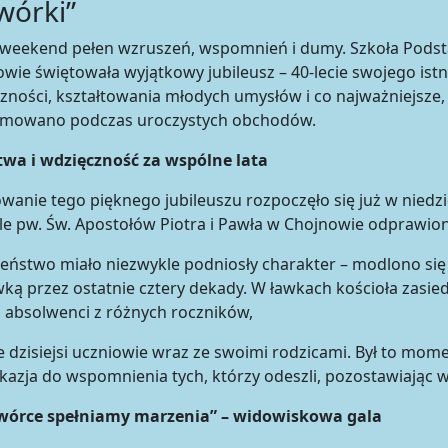
wórki”
 weekend pełen wzruszeń, wspomnień i dumy. Szkoła Podst
wie świętowała wyjątkowy jubileusz – 40-lecie swojego istnie
zności, kształtowania młodych umysłów i co najważniejsze,
mowano podczas uroczystych obchodów.
twa i wdzięczność za wspólne lata
wanie tego pięknego jubileuszu rozpoczęło się już w niedzi
le pw. Św. Apostołów Piotra i Pawła w Chojnowie odprawion
ństwo miało niezwykle podniosły charakter – modlono się w
ką przez ostatnie cztery dekady. W ławkach kościoła zasie
, absolwenci z różnych roczników,
e dzisiejsi uczniowie wraz ze swoimi rodzicami. Był to mome
kazja do wspomnienia tych, którzy odeszli, pozostawiając 
wórce spełniamy marzenia” – widowiskowa gala