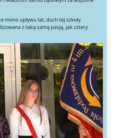
tom i władzom samorządowym za wspólne
że mimo upływu lat, duch tej szkoły
lizowana z taką samą pasją, jak cztery