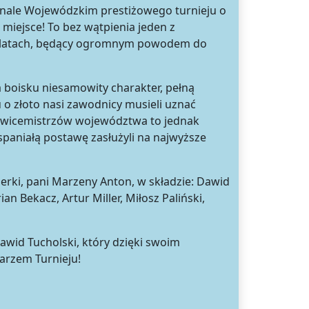
inale Wojewódzkim prestiżowego turnieju o
miejsce! To bez wątpienia jeden z
ch latach, będący ogromnym powodem do
a boisku niesamowity charakter, pełną
 o złoto nasi zawodnicy musieli uznać
uł wicemistrzów województwa to jednak
wspaniałą postawę zasłużyli na najwyższe
erki, pani Marzeny Anton, w składzie: Dawid
an Bekacz, Artur Miller, Miłosz Paliński,
id Tucholski, który dzięki swoim
arzem Turnieju!