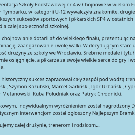
entacja Szkoły Podstawowej nr 4 w Chojnowie w wielkim F
 Tymbarku, w kategorii U-12 wywalczyła znakomite, drugie 
ększych sukcesów sportowych i piłkarskich SP4 w ostatni
la całej społeczności szkolnej.
 chojnowianie dotarli aż do wielkiego finału, prezentując n
inację, zaangażowanie i wolę walki. W decydującym starciu
ść drużyny ze szkoły we Wrocławiu. Srebrne medale i tyt
mie osiągnięcie, a piłkarze za swoje wielkie serce do gry i 
e.
 historyczny sukces zapracował cały zespół pod wodzą tren
ski, Szymon Kozubski, Marcel Garliński, Igor Urbański, Cypri
 Metanowski, Kuba Południak oraz Patryk Chłodnicki.
kowym, indywidualnym wyróżnieniem został nagrodzony Daw
stycznym interwencjom został ogłoszony Najlepszym Bramk
ujemy całej drużynie, trenerom i rodzicom…