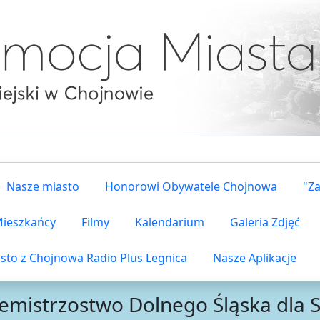
Nasze miasto
Honorowi Obywatele Chojnowa
"Z
 Mieszkańcy
Filmy
Kalendarium
Galeria Zdjęć
sto z Chojnowa Radio Plus Legnica
Nasze Aplikacje
emistrzostwo Dolnego Śląska dla 