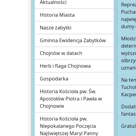
Aktualności
Reprez
Puchar
Historia Miasta
najwi
dumy d
Nasze zabytki
Młodzi
Gminna Ewidencja Zabytków
determ
Chojnów w datach
wyższo
olbrzy
Herb i flaga Chojnowa
uznani
Gospodarka
Na ten
Tuchol
Historia Kościoła pw. Św.
Kacper
Apostołów Piotra i Pawła w
Chojnowie
Dodat
fanta
Historia Kościoła pw.
Niepokalanego Poczęcia
Gratul
Najświętszej Maryi Panny