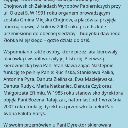
Chojnowskich Zakładach Wyrobów Papierniczych przy
ul. Okrzei 5. W 1991 roku organem prowadzącym
została Gmina Miejska Chojnów, a placówka przyjęła
obecną nazwę. Z kolei w 2000 roku przedszkole
przeniesiono do obecnej siedziby – budynku dawnego
Żłobka Miejskiego – gdzie działa do dziś.
Wspomniano także osoby, które przez lata kierowały
placówką i współtworzyły jej historię. Pierwszą
kierowniczką była Pani Stanisława Zając. Następnie
funkcję tę pełniły Panie: Rucińska, Stanisława Palka,
Antonina Pyza, Danuta Zielińska, Ewa Maciejewska,
Danuta Rudyk, Maria Natkaniec, Danuta Czyż oraz
Małgorzata Eftimiu. W 1985 roku stanowisko dyrektora
objęła Pani Bożena Ratajczak, natomiast od 1 września
2002 roku funkcję dyrektora przedszkola pełni Pani
Iwona Faluta-Borys.
W swoim przemówieniu Pani Dyrektor skierowała