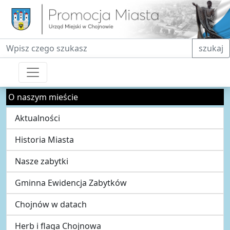
Fraza do wyszukiwania
szukaj
O naszym mieście
Aktualności
Historia Miasta
Nasze zabytki
Gminna Ewidencja Zabytków
Chojnów w datach
Herb i flaga Chojnowa