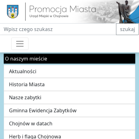
Fraza do wyszukiwania
szukaj
O naszym mieście
Aktualności
Historia Miasta
Nasze zabytki
Gminna Ewidencja Zabytków
Chojnów w datach
Herb i flaga Chojnowa