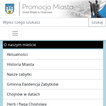
Fraza do wyszukiwania
szukaj
O naszym mieście
Aktualności
Historia Miasta
Nasze zabytki
Gminna Ewidencja Zabytków
Chojnów w datach
Herb i flaga Chojnowa