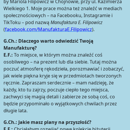
by Mariola Filipowicz w Chojnowie, przy ul. Kazimierza
Wielkiego 1. Moje prace można też znaleźć w mediach
społecznościowych – na Facebooku, Instagramie i
TikToku – pod nazwą
Manufaktura E. Filipowicz
(
facebook.com/ManufakturaE.Filipowicz
).
G.Ch.:
Dlaczego warto odwiedzić Twoją
Manufakturę?
E.F.:
To miejsce, w którym można znaleźć coś
osobliwego – na prezent lub dla siebie. Tutaj można
poczuć atmosferę rękodzieła, porozmawiać i zobaczyć,
jak wiele piękna kryje się w przedmiotach tworzonych
ręcznie. Zapraszam serdecznie – mam nadzieję, że
każdy, kto tu zajrzy, poczuje ciepło tego miejsca,
zachwyci się magią detali i zabierze ze sobą coś, co
będzie przypominało o wyjątkowych chwilach przez
długie lata.
G.Ch.:
Jakie masz plany na przyszłość?
E.F.:
Chciałabym rozwijać nowe kolekcje biżuterii,