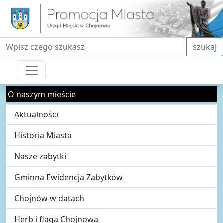
Fraza do wyszukiwania
szukaj
O naszym mieście
Aktualności
Historia Miasta
Nasze zabytki
Gminna Ewidencja Zabytków
Chojnów w datach
Herb i flaga Chojnowa