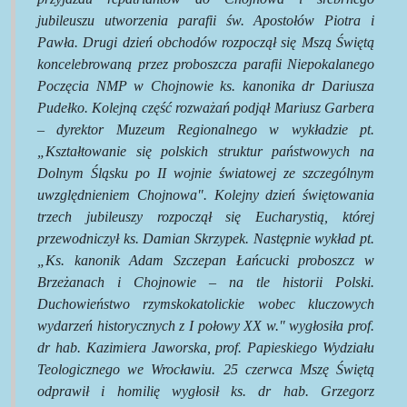
jubileuszu utworzenia parafii św. Apostołów Piotra i
Pawła. Drugi dzień obchodów rozpoczął się Mszą Świętą
koncelebrowaną przez proboszcza parafii Niepokalanego
Poczęcia NMP w Chojnowie ks. kanonika dr Dariusza
Pudełko. Kolejną część rozważań podjął Mariusz Garbera
– dyrektor Muzeum Regionalnego w wykładzie pt.
„Kształtowanie się polskich struktur państwowych na
Dolnym Śląsku po II wojnie światowej ze szczególnym
uwzględnieniem Chojnowa". Kolejny dzień świętowania
trzech jubileuszy rozpoczął się Eucharystią, której
przewodniczył ks. Damian Skrzypek. Następnie wykład pt.
„Ks. kanonik Adam Szczepan Łańcucki proboszcz w
Brzeżanach i Chojnowie – na tle historii Polski.
Duchowieństwo rzymskokatolickie wobec kluczowych
wydarzeń historycznych z I połowy XX w." wygłosiła prof.
dr hab. Kazimiera Jaworska, prof. Papieskiego Wydziału
Teologicznego we Wrocławiu. 25 czerwca Mszę Świętą
odprawił i homilię wygłosił ks. dr hab. Grzegorz