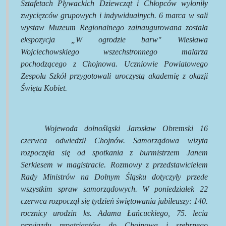
Sztafetach Pływackich Dziewcząt i Chłopców wyłoniły
zwycięzców grupowych i indywidualnych. 6 marca w sali
wystaw Muzeum Regionalnego zainaugurowana została
ekspozycja „W ogrodzie barw" Wiesława
Wojciechowskiego wszechstronnego malarza
pochodzącego z Chojnowa. Uczniowie Powiatowego
Zespołu Szkół przygotowali uroczystą akademię z okazji
Święta Kobiet.
Wojewoda dolnośląski Jarosław Obremski 16
czerwca odwiedził Chojnów. Samorządowa wizyta
rozpoczęła się od spotkania z burmistrzem Janem
Serkiesem w magistracie. Rozmowy z przedstawicielem
Rady Ministrów na Dolnym Śląsku dotyczyły przede
wszystkim spraw samorządowych. W poniedziałek 22
czerwca rozpoczął się tydzień świętowania jubileuszy: 140.
rocznicy urodzin ks. Adama Łańcuckiego, 75. lecia
przyjazdu repatriantów do Chojnowa i srebrnego