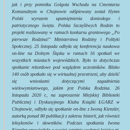
jak i przy pomniku Golgota Wschodu na Cmentarzu
Komunalnym w Chojnowie odśpiewany został Hymn
Polski wyrazem upamiętnienia doniosłego i
patriotycznego święta. Polska Szczęśliwych Rodzin to
projekt realizowany w ramach konkursu grantowego „Po
pierwsze Rodzina!" Ministerstwa Rodziny i Polityki
Społecznej. 25 listopada odbyła się konferencja naukowa
on-line na Dolnym Śląsku w ramach 16 spotkań we
wszystkich miastach wojewódzkich. Było to dotychczas
spotkanie rekordowe pod względem uczestników. Blisko
140 osób spotkało się w wirtualnej przestrzeni, aby dzielić
się wnioskami dotyczącymi zagadnienia
wielowymiarowego, jakim jest Polska Rodzina.
26
listopada 2020 r., na zaproszenie Miejskiej Biblioteki
Publicznej i Dyskusyjnego Klubu Książki ŁGARZ w
Chojnowie, odbyło się spotkanie on-line z Iwoną Kienzler,
autorką ponad 80 publikacji z zakresu historii, jak również
leksykonów i słowników. Podczas spotkania Iwona
Kienzler opowiadała o swojej ostatnio wydanej książce pt.