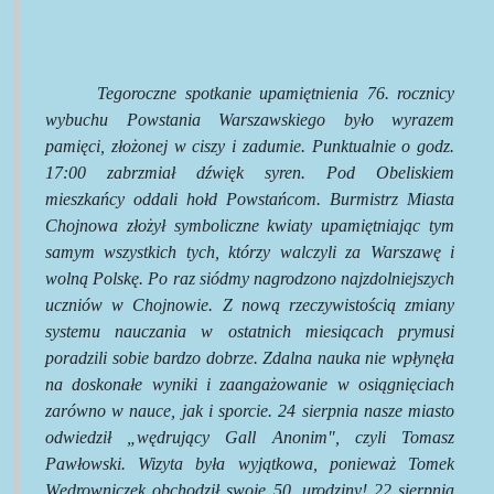
Tegoroczne spotkanie upamiętnienia 76. rocznicy
wybuchu Powstania Warszawskiego było wyrazem
pamięci, złożonej w ciszy i zadumie. Punktualnie o godz.
17:00 zabrzmiał dźwięk syren. Pod Obeliskiem
mieszkańcy oddali hołd Powstańcom. Burmistrz Miasta
Chojnowa złożył symboliczne kwiaty upamiętniając tym
samym wszystkich tych, którzy walczyli za Warszawę i
wolną Polskę. Po raz siódmy nagrodzono najzdolniejszych
uczniów w Chojnowie. Z nową rzeczywistością zmiany
systemu nauczania w ostatnich miesiącach prymusi
poradzili sobie bardzo dobrze. Zdalna nauka nie wpłynęła
na doskonałe wyniki i zaangażowanie w osiągnięciach
zarówno w nauce, jak i sporcie. 24 sierpnia nasze miasto
odwiedził „wędrujący Gall Anonim", czyli Tomasz
Pawłowski. Wizyta była wyjątkowa, ponieważ Tomek
Wędrowniczek obchodził swoje 50. urodziny! 22 sierpnia