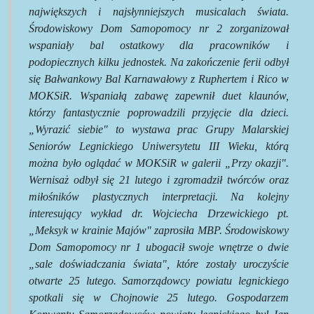
największych i najsłynniejszych musicalach świata.
Środowiskowy Dom Samopomocy nr 2 zorganizował
wspaniały bal ostatkowy dla pracowników i
podopiecznych kilku jednostek. Na zakończenie ferii odbył
się Bałwankowy Bal Karnawałowy z Ruphertem i Rico w
MOKSiR. Wspaniałą zabawę zapewnił duet klaunów,
którzy fantastycznie poprowadzili przyjęcie dla dzieci.
„Wyrazić siebie" to wystawa prac Grupy Malarskiej
Seniorów Legnickiego Uniwersytetu III Wieku, którą
można było oglądać w MOKSiR w galerii „Przy okazji".
Wernisaż odbył się 21 lutego i zgromadził twórców oraz
miłośników plastycznych interpretacji. Na kolejny
interesujący wykład dr. Wojciecha Drzewickiego pt.
„Meksyk w krainie Majów" zaprosiła MBP. Środowiskowy
Dom Samopomocy nr 1 ubogacił swoje wnętrze o dwie
„sale doświadczania świata", które zostały uroczyście
otwarte 25 lutego. Samorządowcy powiatu legnickiego
spotkali się w Chojnowie 25 lutego. Gospodarzem