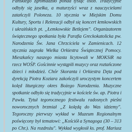
Pańskiego zgromadziło ponad tysiąc osób. Tradycyjnie
odbyły się jasełka, a maturzyści wraz z nauczycielami
zatańczyli Poloneza. 10 stycznia w Miejskim Domu
Kultury, Sportu i Rekreacji odbył się koncert łemkowskich
i ukraińskich pt. „Łemkowskie Betlejem". Organizatorem
świątecznego spotkania była Parafia Greckokatolicka pw.
Narodzenia Św. Jana Chrzciciela w Zamienicach.
12
stycznia zagrała Wielka Orkiestra Świątecznej Pomocy.
Mieszkańcy naszego miasta licytowali w MOKSiR na
rzecz WOŚP. Gościnnie wystąpili muzycy oraz roztańczone
dzieci i młodzież.
Chór Skoranta i Orkiestra Dęta pod
dyrekcją Piotra Koziara zakończyli uroczystym koncertem
kolęd liturgiczny okres Bożego Narodzenia. Muzyczne
spotkanie odbyło się tradycyjnie w kościele św. ap. Piotra i
Pawła. Tytuł tegorocznego festiwalu radosnych pieśni
noworocznych brzmiał „Z kolędą do Was idziemy".
Tegoroczny pierwszy wykład w Muzeum Regionalnym
poświęcony był tematowi: „Kościół a Synagoga (30 – 313
po Chr.). Na rozdrożu". Wykład wygłosił ks. prof. Mariusz