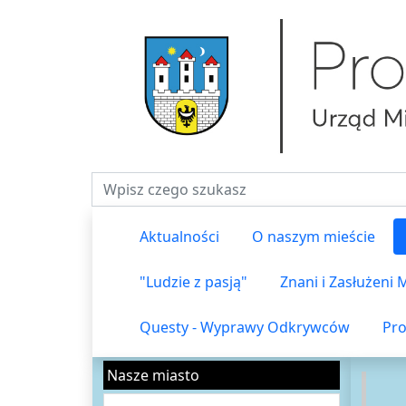
Fraza do wyszukiwania
Aktualności
O naszym mieście
"Ludzie z pasją"
Znani i Zasłużeni
Questy - Wyprawy Odkrywców
Pro
Nasze miasto