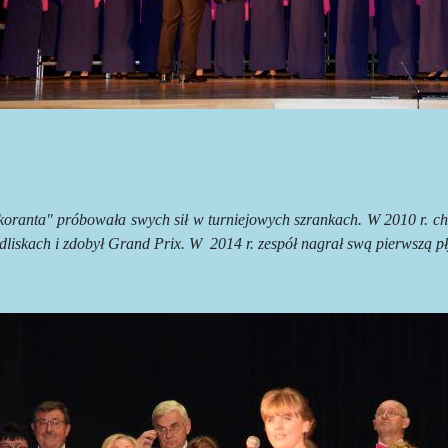
oranta" próbowała swych sił w turniejowych szrankach. W 2010 r. chó
dliskach i zdobył Grand Prix. W
2014 r. zespół nagrał swą pierwszą pł