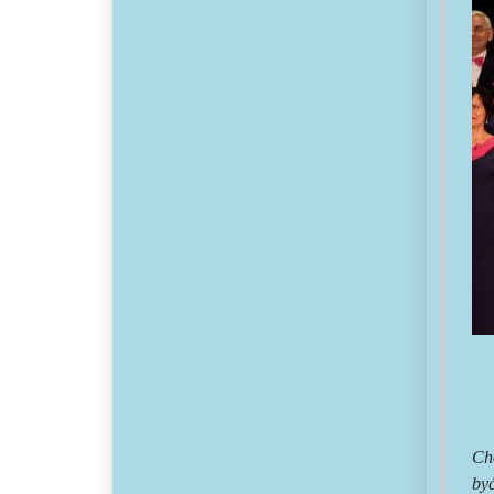
Chó
by