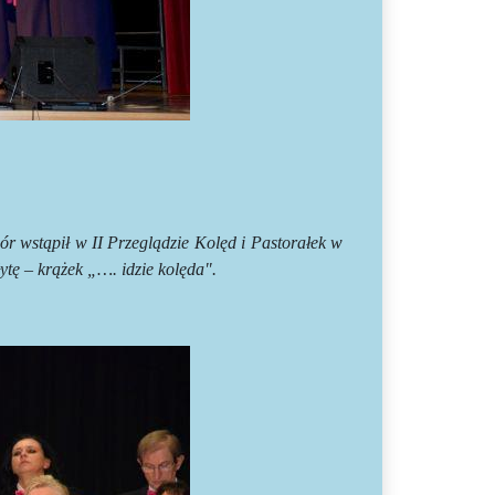
r wstąpił w II Przeglądzie Kolęd i Pastorałek w
ytę – krążek „…. idzie kolęda".