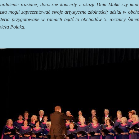
wardnienie rozsiane; doroczne koncerty z okazji Dnia Matki czy imp
asta mogli zaprezentować swoje artystyczne zdolności; udział w obch
steria przygotowane w ramach bądź to obchodów 5. rocznicy śmierci
pieża Polaka.