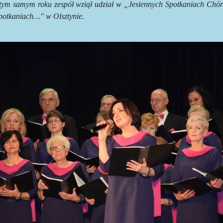
tym samym roku zespół wziął udział w „Jesiennych Spotkaniach Chór
potkaniach…" w Olsztynie.