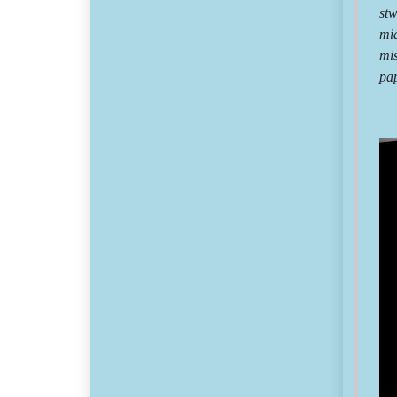
st
mi
mi
pa