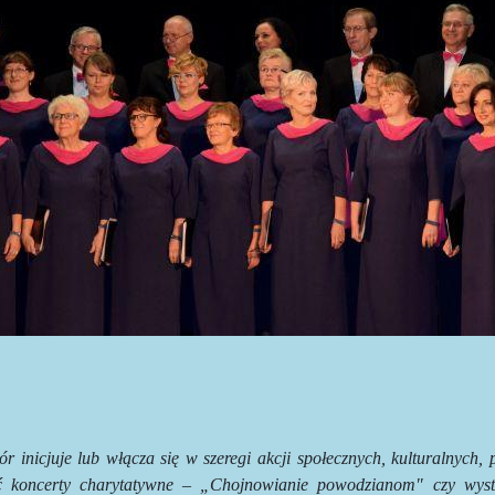
r inicjuje lub włącza się w szeregi akcji społecznych, kulturalnych,
ć koncerty charytatywne – „Chojnowianie powodzianom" czy wyst