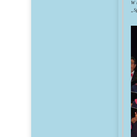
W 
„S