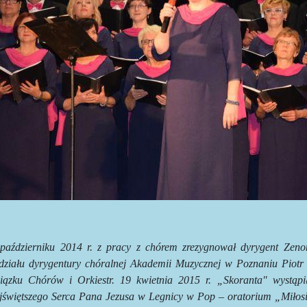
październiku 2014 r. z pracy z chórem zrezygnował dyrygent Zenon
działu dyrygentury chóralnej Akademii Muzycznej w Poznaniu Piotr 
iązku Chórów i Orkiestr. 19 kwietnia 2015 r. „Skoranta" wystąp
jświętszego Serca Pana Jezusa w Legnicy w Pop – oratorium „Miłosie