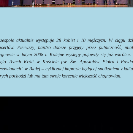
zespole aktualnie występuje 28 kobiet i 10 mężczyzn. W ciągu dzie
ncertów. Pierwszy, bardzo dobrze przyjęty przez publiczność, mia
ojnowie w lutym 2008 r. Kolejne występy pojawiły się już wkrótce. 
ięto Trzech Króli w Kościele pw. Św. Apostołów Piotra i Paw
sowianach" w Białej – cyklicznej imprezie będącej spotkaniem z kultur
órych pochodzi lub ma tam swoje korzenie większość chojnowian.