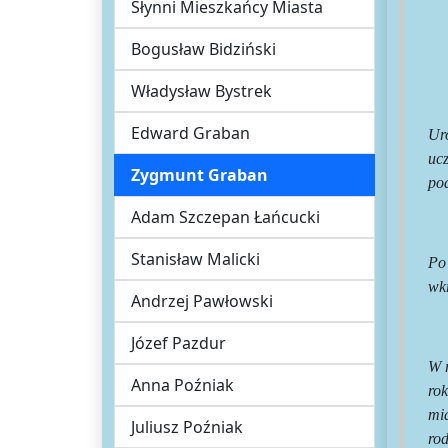
Słynni Mieszkańcy Miasta
Bogusław Bidziński
Władysław Bystrek
Edward Graban
Ur
uc
Zygmunt Graban
po
Adam Szczepan Łańcucki
Stanisław Malicki
Po
wk
Andrzej Pawłowski
Józef Pazdur
W 
Anna Poźniak
ro
mi
Juliusz Poźniak
rod