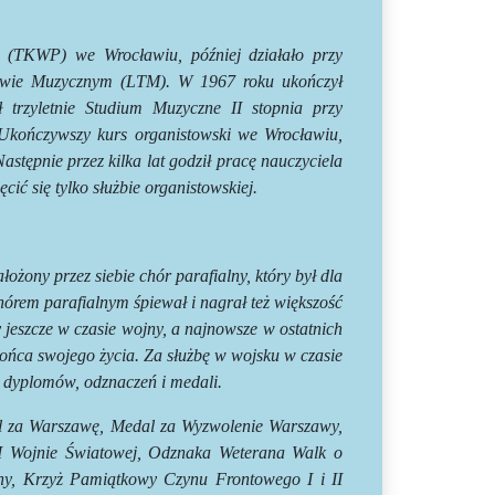
 (TKWP) we Wrocławiu, później działało przy
twie Muzycznym (LTM). W 1967 roku ukończył
trzyletnie Studium Muzyczne II stopnia przy
Ukończywszy kurs organistowski we Wrocławiu,
stępnie przez kilka lat godził pracę nauczyciela
ć się tylko służbie organistowskiej.
założony przez siebie chór parafialny, który był dla
órem parafialnym śpiewał i nagrał też większość
 jeszcze w czasie wojny, a najnowsze w ostatnich
końca swojego życia. Za służbę w wojsku w czasie
e dyplomów, odznaczeń i medali.
l za Warszawę, Medal za Wyzwolenie Warszawy,
I Wojnie Światowej, Odznaka Weterana Walk o
zny, Krzyż Pamiątkowy Czynu Frontowego I i II