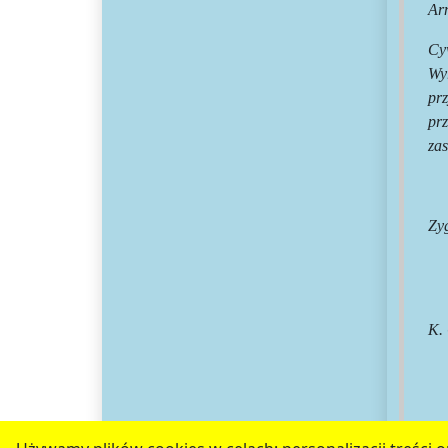
Ar
Cy
Wy
pr
pr
zas
Zy
K.