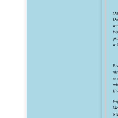
Og
Do
we
Wo
gra
w O
Prz
nie
ze 
mie
II 
Wo
Me
Ni