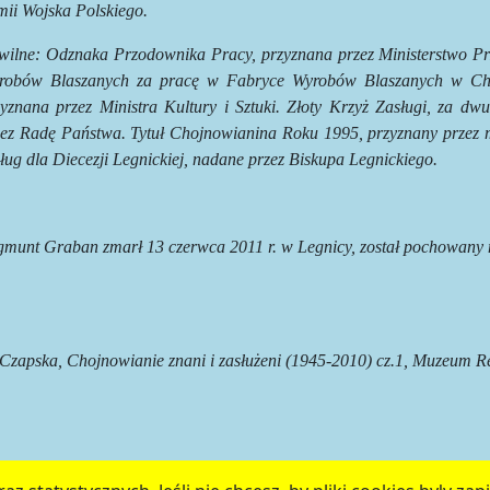
mii Wojska Polskiego.
wilne: Odznaka Przodownika Pracy, przyznana przez Ministerstwo Pr
robów Blaszanych za pracę w Fabryce Wyrobów Blaszanych w Choj
zyznana przez Ministra Kultury i Sztuki. Złoty Krzyż Zasługi, za dw
zez Radę Państwa. Tytuł Chojnowianina Roku 1995, przyznany przez
ług dla Diecezji Legnickiej, nadane przez Biskupa Legnickiego.
gmunt Graban zmarł 13 czerwca 2011 r. w Legnicy, został pochowany
 Czapska, Chojnowianie znani i zasłużeni (1945-2010) cz.1, Muzeum R