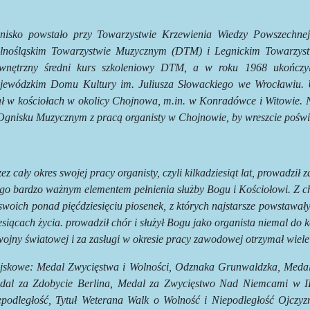
nisko powstało przy Towarzystwie Krzewienia Wiedzy Powszechnej
lnośląskim Towarzystwie Muzycznym (DTM) i Legnickim Towarzys
wnętrzny średni kurs szkoleniowy DTM, a w roku 1968 ukończył 
jewódzkim Domu Kultury im. Juliusza Słowackiego we Wrocławiu. 
ł w kościołach w okolicy Chojnowa, m.in. w Konradówce i Witowie. Na
gnisku Muzycznym z pracą organisty w Chojnowie, by wreszcie poświęci
ez cały okres swojej pracy organisty, czyli kilkadziesiąt lat, prowadził 
go bardzo ważnym elementem pełnienia służby Bogu i Kościołowi. Z ch
swoich ponad pięćdziesięciu piosenek, z których najstarsze powstawały
siącach życia. prowadził chór i służył Bogu jako organista niemal do 
wojny światowej i za zasługi w okresie pracy zawodowej otrzymał wiel
jskowe: Medal Zwycięstwa i Wolności, Odznaka Grunwaldzka, Meda
dal za Zdobycie Berlina, Medal za Zwycięstwo Nad Niemcami w I
epodległość, Tytuł Weterana Walk o Wolność i Niepodległość Ojczy