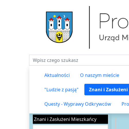
Fraza do wyszukiwania
Aktualności
O naszym mieście
"Ludzie z pasją"
Znani i Zasłużen
Questy - Wyprawy Odkrywców
Pro
Znani i Zasłużeni Mieszkańcy