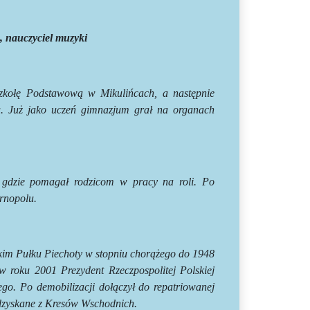
, nauczyciel muzyki
Szkołę Podstawową w Mikulińcach, a następnie
. Już jako uczeń gimnazjum grał na organach
gdzie pomagał rodzicom w pracy na roli. Po
rnopolu.
skim Pułku Piechoty w stopniu chorążego do 1948
w roku 2001 Prezydent Rzeczpospolitej Polskiej
o. Po demobilizacji dołączył do repatriowanej
e Odzyskane z Kresów Wschodnich.