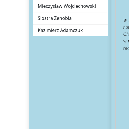
Mieczysław Wojciechowski
Siostra Zenobia
W 
nau
Kazimierz Adamczuk
Cho
w 
ra