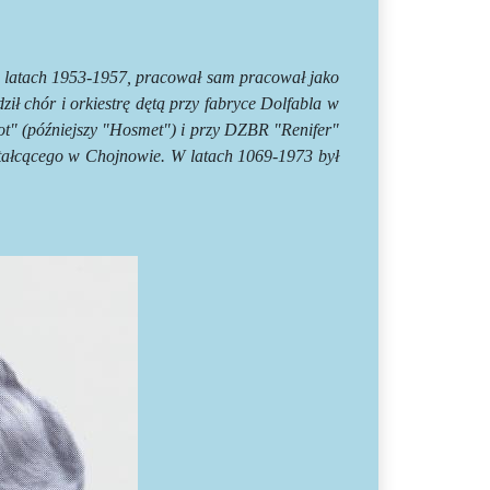
 latach 1953-1957, pracował sam pracował jako
ił chór i orkiestrę dętą przy fabryce Dolfabla w
ot" (późniejszy "Hosmet") i przy DZBR "Renifer"
ałcącego w Chojnowie. W latach 1069-1973 był