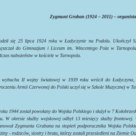
Zygmunt Graban (1924 – 2011) – organista
odził się 25 lipca 1924 roku w Ładyczynie na Podolu. Ukończył 
zęszczał do Gimnazjum i Liceum im. Wincentego Pola w Tarnopolu
dczas nabożeństw w kościele w Tarnopolu.
 wybuchu II wojny światowej w 1939 roku wrócił do Ładyczyna, 
roczeniu Armii Czerwonej do Polski uczył się w Szkole Muzycznej w Ta
roku 1944 został powołany do Wojska Polskiego i służył w 7 Kołobrze
ku. W okresie służby wojskowej odbył 13 miesięcy służby frontowej. 
anował Zygmunta Grabana na stopień podporucznika Wojska Polskieg
ziny - rodziców, siostry i brata, którzy zostali przesiedleni na Ziemi