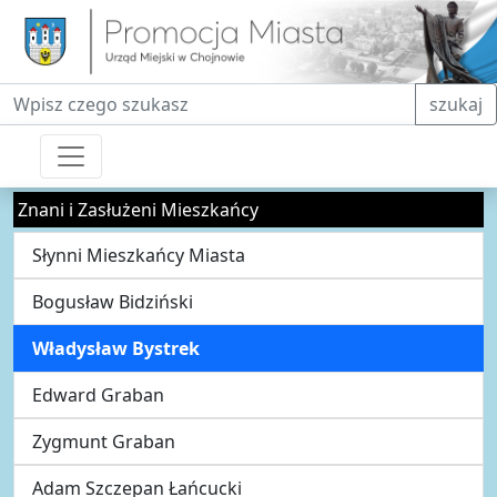
Fraza do wyszukiwania
szukaj
Znani i Zasłużeni Mieszkańcy
Słynni Mieszkańcy Miasta
Bogusław Bidziński
Władysław Bystrek
Edward Graban
Zygmunt Graban
Adam Szczepan Łańcucki