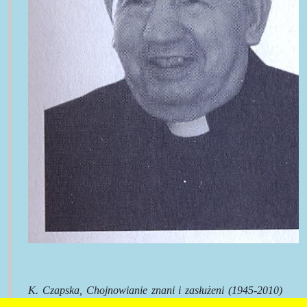
K. Czapska, Chojnowianie znani i zasłużeni (1945-2010)
cz.1, Muzeum Regionalne w Chojnowie 2014., s.15.