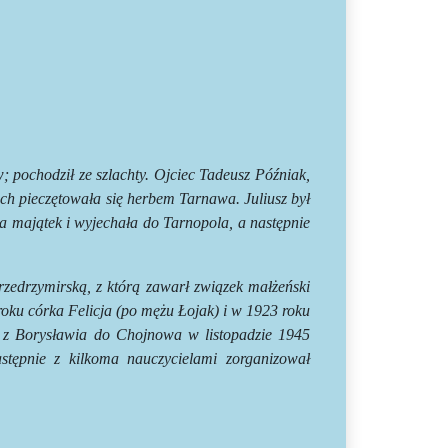
; pochodził ze szlachty. Ojciec Tadeusz Późniak,
ch pieczętowała się herbem Tarnawa. Juliusz był
a majątek i wyjechała do Tarnopola, a następnie
rzedrzymirską, z którą zawarł związek małżeński
roku córka Felicja (po mężu Łojak) i w 1923 roku
a z Borysławia do Chojnowa w listopadzie 1945
tępnie z kilkoma nauczycielami zorganizował