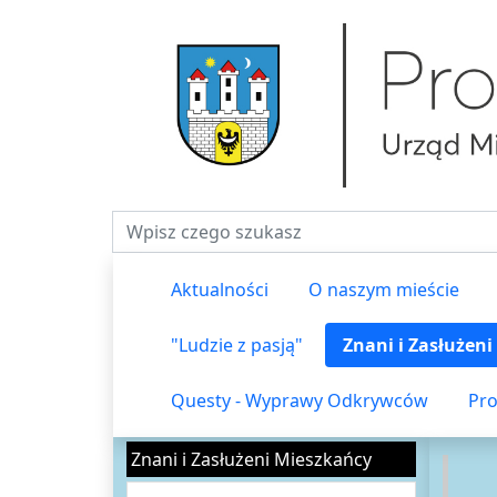
Fraza do wyszukiwania
Aktualności
O naszym mieście
"Ludzie z pasją"
Znani i Zasłużen
Questy - Wyprawy Odkrywców
Pro
Znani i Zasłużeni Mieszkańcy