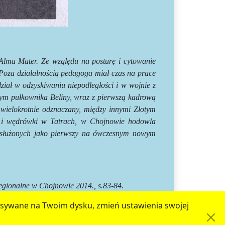
j Alma Mater. Ze względu na posturę i cytowanie
 Poza działalnością pedagoga miał czas na prace
iał w odzyskiwaniu niepodległości i w wojnie z
ym pułkownika Beliny, wraz z pierwszą kadrową
 wielokrotnie odznaczany, między innymi Złotym
e i wędrówki w Tatrach, w Chojnowie hodowla
asłużonych jako pierwszy na ówczesnym nowym
egionalne w Chojnowie 2014., s.83-84.
zapisywane na Twoim dysku, zmień ustawienia swojej
zy współudziale
Urzędu Miejskiego w