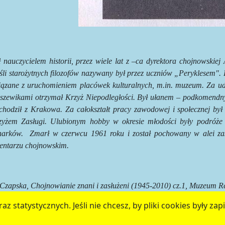
 nauczycielem historii, przez wiele lat z –ca dyrektora chojnowskie
śli starożytnych filozofów nazywany był przez uczniów „Peryklesem".
iązane z uruchomieniem placówek kulturalnych, m.in. muzeum. Za udz
lszewikami otrzymał Krzyż Niepodległości. Był ułanem – podkomendn
chodził z Krakowa. Za całokształt pracy zawodowej i społecznej był
zyżem Zasługi. Ulubionym hobby w okresie młodości były podróż
narków.
Zmarł w czerwcu 1961 roku i został pochowany w alei z
entarzu chojnowskim.
 Czapska, Chojnowianie znani i zasłużeni (1945-2010) cz.1, Muzeum R
az statystycznych. Jeśli nie chcesz, by pliki cookies były 
chojnow.eu
przygotowanego przez
MEDIART
(w
CMS
) © pr