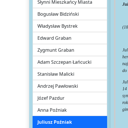
Słynni Mieszkańcy Miasta
Ju
Bogusław Bidziński
Władysław Bystrek
(18
Edward Graban
Zygmunt Graban
Jul
he
Adam Szczepan Łańcucki
naj
do
Stanisław Malicki
Ju
Andrzej Pawłowski
14 
sy
Józef Pazdur
rok
Anna Poźniak
gim
Juliusz Poźniak