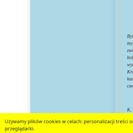
Był
my
zw
bo
wy
Kr
ka
cm
K.
Używamy plików cookies w celach: personalizacji treści or
serwis jest częścią portalu miejskiego
www.
przeglądarki.