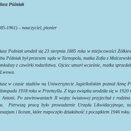
liusz Późniak
85-1961) – nauczyciel, pionier
iusz Poźniak urodził się 23 sierpnia 1885 roku w miejscowości Żółkiew
rbu Późniak był prezesem sądu w Tarnopolu, matka Zofia z Malczewski
młodszy z czwórki rodzeństwa. Ojciec umarł wcześnie, matka sprzedał
 Lwowa.
liusz w czasie studiów na Uniwersytecie Jagiellońskim poznał Annę P
listopada 1918 roku w Przemyślu. Z tego związku urodziła się w 1920 
n Antoni. Po zawirowaniach II wojny światowej przyjechał z rodzin
u.
Pierwszą pracą było prowadzenie Urzędu Likwidacyjnego, nas
nazjum i liceum, które rozpoczęło działalność z początkiem 1946 roku.