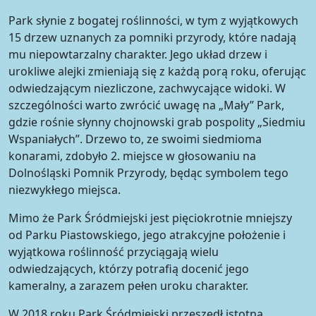
Park słynie z bogatej roślinności, w tym z wyjątkowych
15 drzew uznanych za pomniki przyrody, które nadają
mu niepowtarzalny charakter. Jego układ drzew i
urokliwe alejki zmieniają się z każdą porą roku, oferując
odwiedzającym niezliczone, zachwycające widoki. W
szczególności warto zwrócić uwagę na „Mały” Park,
gdzie rośnie słynny chojnowski grab pospolity „Siedmiu
Wspaniałych”. Drzewo to, ze swoimi siedmioma
konarami, zdobyło 2. miejsce w głosowaniu na
Dolnośląski Pomnik Przyrody, będąc symbolem tego
niezwykłego miejsca.
Mimo że Park Śródmiejski jest pięciokrotnie mniejszy
od Parku Piastowskiego, jego atrakcyjne położenie i
wyjątkowa roślinność przyciągają wielu
odwiedzających, którzy potrafią docenić jego
kameralny, a zarazem pełen uroku charakter.
W 2018 roku Park Śródmiejski przeszedł istotną