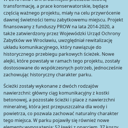
transformację, a prace konserwatorskie, będące
częścią ważnego projektu, miały na celu przywrócenie
dawnej świetności temu zabytkowemu miejscu. Projekt
finansowany z funduszy PROW na lata 2014-2020, a
także zatwierdzony przez Wojewódzki Urząd Ochrony
Zabytków we Wrocławiu, uwzględniał rewitalizację
układu komunikacyjnego, który nawiązuje do
historycznego przebiegu parkowych ścieżek. Nowe
alejki, które powstały w ramach tego projektu, zostały
dostosowane do współczesnych potrzeb, jednocześnie
zachowując historyczny charakter parku.
Ścieżki zostały wykonane z dwóch rodzajów
nawierzchni: główny ciąg komunikacyjny z kostki
betonowej, a pozostałe ścieżki i place z nawierzchni
mineralnej, która jest przepuszczalna dla wody i
powietrza, co pozwala zachować naturalny charakter
tego miejsca. W parku pojawiły się również nowe
elementy wyposażenia: 52 ławki z oparciem, 37 koszy