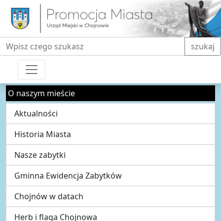
Fraza do wyszukiwania
szukaj
O naszym mieście
Aktualności
Historia Miasta
Nasze zabytki
Gminna Ewidencja Zabytków
Chojnów w datach
Herb i flaga Chojnowa