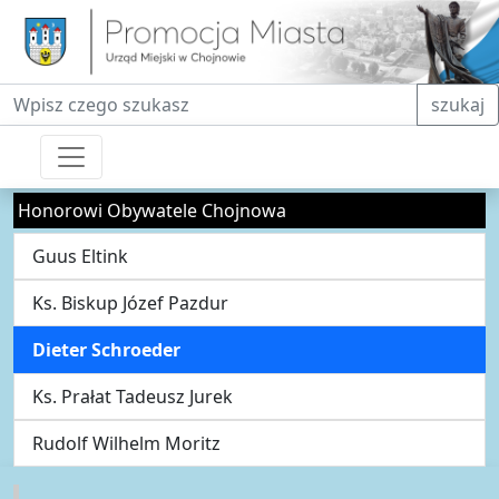
Fraza do wyszukiwania
szukaj
Honorowi Obywatele Chojnowa
Guus Eltink
Ks. Biskup Józef Pazdur
Dieter Schroeder
Ks. Prałat Tadeusz Jurek
Rudolf Wilhelm Moritz