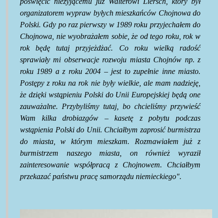
poświęcić nieżyjącemu już Walterowi Liersch, który był
organizatorem wypraw byłych mieszkańców Chojnowa do
Polski. Gdy po raz pierwszy w 1989 roku przyjechałem do
Chojnowa, nie wyobrażałem sobie, że od tego roku, rok w
rok będę tutaj przyjeżdżać. Co roku wielką radość
sprawiały mi obserwacje rozwoju miasta Chojnów np. z
roku 1989 a z roku 2004 – jest to zupełnie inne miasto.
Postępy z roku na rok nie były wielkie, ale mam nadzieję,
że dzięki wstąpieniu Polski do Unii Europejskiej będą one
zauważalne. Przybyliśmy tutaj, bo chcieliśmy przywieść
Wam kilka drobiazgów – kasetę z pobytu podczas
wstąpienia Polski do Unii. Chciałbym zaprosić burmistrza
do miasta, w którym mieszkam. Rozmawiałem już z
burmistrzem naszego miasta, on również wyraził
zainteresowanie współpracą z Chojnowem. Chciałbym
przekazać państwu pracę samorządu niemieckiego".