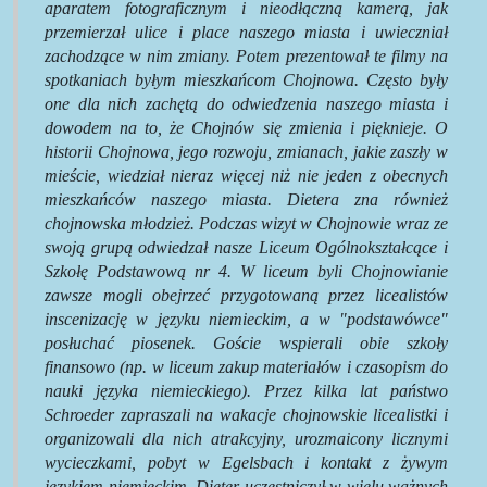
aparatem fotograficznym i nieodłączną kamerą, jak
przemierzał ulice i place naszego miasta i uwieczniał
zachodzące w nim zmiany. Potem prezentował te filmy na
spotkaniach byłym mieszkańcom Chojnowa. Często były
one dla nich zachętą do odwiedzenia naszego miasta i
dowodem na to, że Chojnów się zmienia i pięknieje. O
historii Chojnowa, jego rozwoju, zmianach, jakie zaszły w
mieście, wiedział nieraz więcej niż nie jeden z obecnych
mieszkańców naszego miasta. Dietera zna również
chojnowska młodzież. Podczas wizyt w Chojnowie wraz ze
swoją grupą odwiedzał nasze Liceum Ogólnokształcące i
Szkołę Podstawową nr 4. W liceum byli Chojnowianie
zawsze mogli obejrzeć przygotowaną przez licealistów
inscenizację w języku niemieckim, a w "podstawówce"
posłuchać piosenek. Goście wspierali obie szkoły
finansowo (np. w liceum zakup materiałów i czasopism do
nauki języka niemieckiego). Przez kilka lat państwo
Schroeder zapraszali na wakacje chojnowskie licealistki i
organizowali dla nich atrakcyjny, urozmaicony licznymi
wycieczkami, pobyt w Egelsbach i kontakt z żywym
językiem niemieckim. Dieter uczestniczył w wielu ważnych