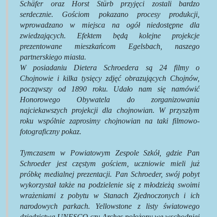
Schäfer oraz Horst Stürb przyjęci zostali bardzo
serdecznie. Gościom pokazano procesy produkcji,
wprowadzano w miejsca na ogół niedostępne dla
zwiedzających. Efektem będą kolejne projekcje
prezentowane mieszkańcom Egelsbach, naszego
partnerskiego miasta.
W posiadaniu Dietera Schroedera są 24 filmy o
Chojnowie i kilka tysięcy zdjęć obrazujących Chojnów,
począwszy od 1890 roku. Udało nam się namówić
Honorowego Obywatela do zorganizowania
najciekawszych projekcji dla chojnowian. W przyszłym
roku wspólnie zaprosimy chojnowian na taki filmowo-
fotograficzny pokaz.
Tymczasem w Powiatowym Zespole Szkół, gdzie Pan
Schroeder jest częstym gościem, uczniowie mieli już
próbkę medialnej prezentacji. Pan Schroeder, swój pobyt
wykorzystał także na podzielenie się z młodzieżą swoimi
wrażeniami z pobytu w Stanach Zjednoczonych i ich
narodowych parkach. Yellowstone z listy światowego
dziedzictwa UNESCO czy Arches położony we wschodniej