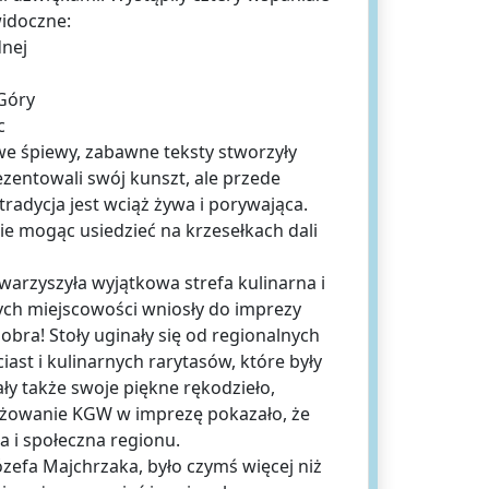
widoczne:
dnej
 Góry
c
we śpiewy, zabawne teksty stworzyły
zentowali swój kunszt, ale przede
 tradycja jest wciąż żywa i porywająca.
nie mogąc usiedzieć na krzesełkach dali
warzyszyła wyjątkowa strefa kulinarna i
nych miejscowości wniosły do imprezy
bra! Stoły uginały się od regionalnych
ast i kulinarnych rarytasów, które były
y także swoje piękne rękodzieło,
ażowanie KGW w imprezę pokazało, że
na i społeczna regionu.
zefa Majchrzaka, było czymś więcej niż