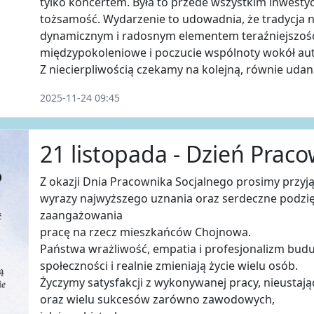
tylko koncertem. Była to przede wszystkim inwesty
tożsamość. Wydarzenie to udowadnia, że tradycja 
dynamicznym i radosnym elementem teraźniejszośc
międzypokoleniowe i poczucie wspólnoty wokół aute
Z niecierpliwością czekamy na kolejną, równie udan
2025-11-24 09:45
21 listopada - Dzień Prac
Z okazji Dnia Pracownika Socjalnego prosimy przyj
wyrazy najwyższego uznania oraz serdeczne podzię
zaangażowania
pracę na rzecz mieszkańców Chojnowa.
Państwa wrażliwość, empatia i profesjonalizm bud
społeczności i realnie zmieniają życie wielu osób.
Życzymy satysfakcji z wykonywanej pracy, nieustają
oraz wielu sukcesów zarówno zawodowych,