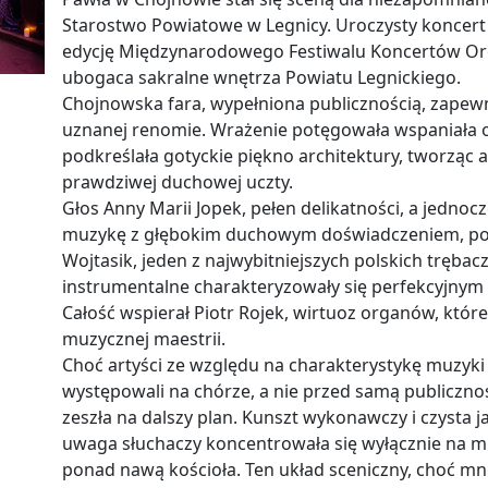
Starostwo Powiatowe w Legnicy. Uroczysty koncert
edycję Międzynarodowego Festiwalu Koncertów Org
ubogaca sakralne wnętrza Powiatu Legnickiego.
Chojnowska fara, wypełniona publicznością, zapewn
uznanej renomie. Wrażenie potęgowała wspaniała o
podkreślała gotyckie piękno architektury, tworząc at
prawdziwej duchowej uczty.
Głos Anny Marii Jopek, pełen delikatności, a jednocz
muzykę z głębokim duchowym doświadczeniem, porus
Wojtasik, jeden z najwybitniejszych polskich trębac
instrumentalne charakteryzowały się perfekcyjnym
Całość wspierał Piotr Rojek, wirtuoz organów, które
muzycznej maestrii.
Choć artyści ze względu na charakterystykę muzyki
występowali na chórze, a nie przed samą publiczno
zeszła na dalszy plan. Kunszt wykonawczy i czysta j
uwaga słuchaczy koncentrowała się wyłącznie na mu
ponad nawą kościoła. Ten układ sceniczny, choć mni