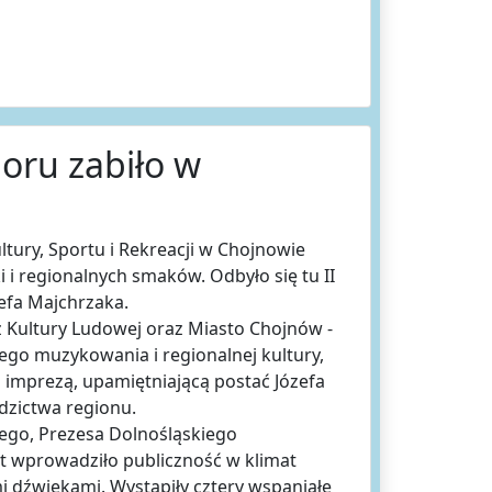
loru zabiło w
ltury, Sportu i Rekreacji w Chojnowie
i i regionalnych smaków. Odbyło się tu II
efa Majchrzaka.
 Kultury Ludowej oraz Miasto Chojnów -
lnego muzykowania i regionalnej kultury,
 imprezą, upamiętniającą postać Józefa
edzictwa regionu.
iego, Prezesa Dolnośląskiego
t wprowadziło publiczność w klimat
 dźwiękami. Wystąpiły cztery wspaniałe