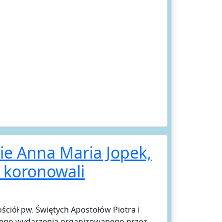
ie Anna Maria Jopek,
k koronowali
ściół pw. Świętych Apostołów Piotra i
anego wydarzenia organizowanego przez