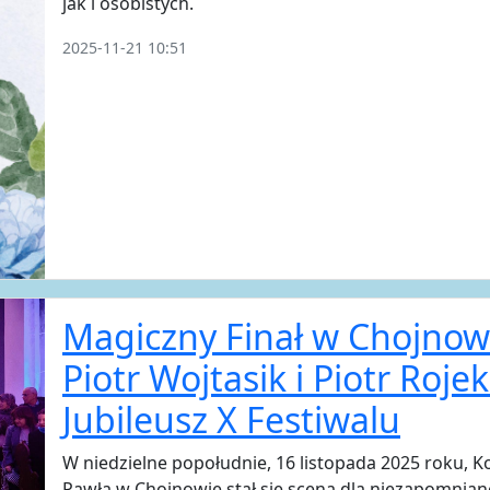
jak i osobistych.
2025-11-21 10:51
Magiczny Finał w Chojnow
Piotr Wojtasik i Piotr Roje
Jubileusz X Festiwalu
W niedzielne popołudnie, 16 listopada 2025 roku, Ko
Pawła w Chojnowie stał się sceną dla niezapomni