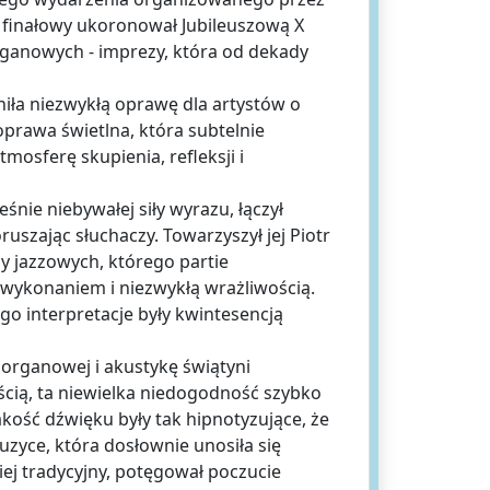
 finałowy ukoronował Jubileuszową X
anowych - imprezy, która od dekady
iła niezwykłą oprawę dla artystów o
prawa świetlna, która subtelnie
mosferę skupienia, refleksji i
eśnie niebywałej siły wyrazu, łączył
zając słuchaczy. Towarzyszył jej Piotr
zy jazzowych, którego partie
 wykonaniem i niezwykłą wrażliwością.
go interpretacje były kwintesencją
 organowej i akustykę świątyni
ścią, ta niewielka niedogodność szybko
akość dźwięku były tak hipnotyzujące, że
zyce, która dosłownie unosiła się
ej tradycyjny, potęgował poczucie