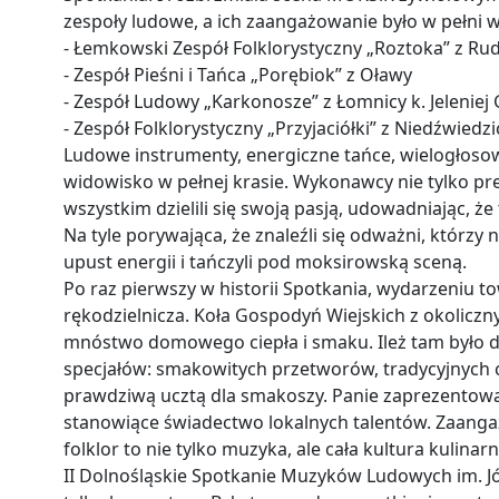
zespoły ludowe, a ich zaangażowanie było w pełni 
- Łemkowski Zespół Folklorystyczny „Roztoka” z Ru
- Zespół Pieśni i Tańca „Porębiok” z Oławy
- Zespół Ludowy „Karkonosze” z Łomnicy k. Jeleniej
- Zespół Folklorystyczny „Przyjaciółki” z Niedźwiedzi
Ludowe instrumenty, energiczne tańce, wielogłoso
widowisko w pełnej krasie. Wykonawcy nie tylko pre
wszystkim dzielili się swoją pasją, udowadniając, że
Na tyle porywająca, że znaleźli się odważni, którzy 
upust energii i tańczyli pod moksirowską sceną.
Po raz pierwszy w historii Spotkania, wydarzeniu to
rękodzielnicza. Koła Gospodyń Wiejskich z okolicz
mnóstwo domowego ciepła i smaku. Ileż tam było do
specjałów: smakowitych przetworów, tradycyjnych ci
prawdziwą ucztą dla smakoszy. Panie zaprezentował
stanowiące świadectwo lokalnych talentów. Zaang
folklor to nie tylko muzyka, ale cała kultura kulinar
II Dolnośląskie Spotkanie Muzyków Ludowych im. Jó