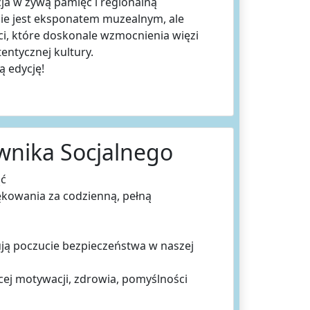
cja w żywą pamięć i regionalną
nie jest eksponatem muzealnym, ale
i, które doskonale wzmocnienia więzi
ntycznej kultury.
ą edycję!
ownika Socjalnego
ąć
kowania za codzienną, pełną
ują poczucie bezpieczeństwa w naszej
cej motywacji, zdrowia, pomyślności