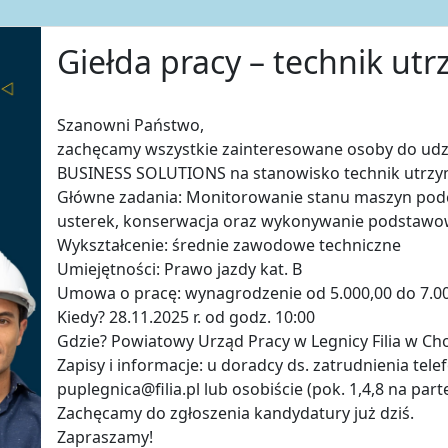
Giełda pracy – technik ut
Szanowni Państwo,
zachęcamy wszystkie zainteresowane osoby do udzi
BUSINESS SOLUTIONS na stanowisko technik utrzym
Główne zadania: Monitorowanie stanu maszyn podc
usterek, konserwacja oraz wykonywanie podstaw
Wykształcenie: średnie zawodowe techniczne
Umiejętności: Prawo jazdy kat. B
Umowa o pracę: wynagrodzenie od 5.000,00 do 7.00
Kiedy? 28.11.2025 r. od godz. 10:00
Gdzie? Powiatowy Urząd Pracy w Legnicy Filia w Cho
Zapisy i informacje: u doradcy ds. zatrudnienia tel
puplegnica@filia.pl lub osobiście (pok. 1,4,8 na part
Zachęcamy do zgłoszenia kandydatury już dziś.
Zapraszamy!