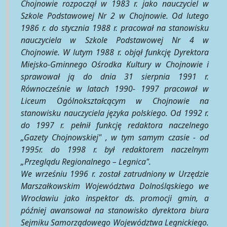
Chojnowie rozpoczął w 1983 r. jako nauczyciel w
Szkole Podstawowej Nr 2 w Chojnowie. Od lutego
1986 r. do stycznia 1988 r. pracował na stanowisku
nauczyciela w Szkole Podstawowej Nr 4 w
Chojnowie. W lutym 1988 r. objął funkcję Dyrektora
Miejsko-Gminnego Ośrodka Kultury w Chojnowie i
sprawował ją do dnia 31 sierpnia 1991 r.
Równocześnie w latach 1990- 1997 pracował w
Liceum Ogólnokształcącym w Chojnowie na
stanowisku nauczyciela języka polskiego. Od 1992 r.
do 1997 r. pełnił funkcję redaktora naczelnego
„Gazety Chojnowskiej" , w tym samym czasie - od
1995r. do 1998 r. był redaktorem naczelnym
„Przeglądu Regionalnego – Legnica".
We wrześniu 1996 r. został zatrudniony w Urzędzie
Marszałkowskim Województwa Dolnośląskiego we
Wrocławiu jako inspektor ds. promocji gmin, a
później awansował na stanowisko dyrektora biura
Sejmiku Samorządowego Województwa Legnickiego.