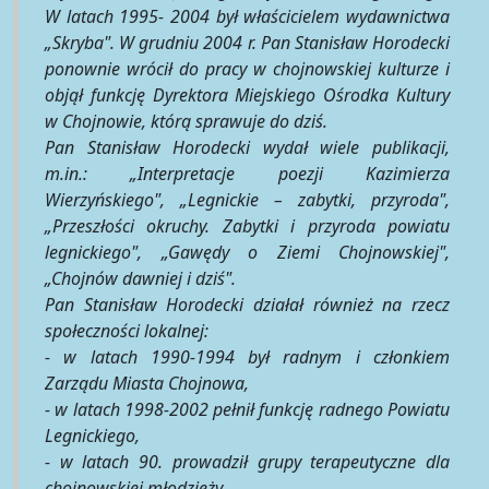
W latach 1995- 2004 był właścicielem wydawnictwa
„Skryba". W grudniu 2004 r. Pan Stanisław Horodecki
ponownie wrócił do pracy w chojnowskiej kulturze i
objął funkcję Dyrektora Miejskiego Ośrodka Kultury
w Chojnowie, którą sprawuje do dziś.
Pan Stanisław Horodecki wydał wiele publikacji,
m.in.: „Interpretacje poezji Kazimierza
Wierzyńskiego", „Legnickie – zabytki, przyroda",
„Przeszłości okruchy. Zabytki i przyroda powiatu
legnickiego", „Gawędy o Ziemi Chojnowskiej",
„Chojnów dawniej i dziś".
Pan Stanisław Horodecki działał również na rzecz
społeczności lokalnej:
- w latach 1990-1994 był radnym i członkiem
Zarządu Miasta Chojnowa,
- w latach 1998-2002 pełnił funkcję radnego Powiatu
Legnickiego,
- w latach 90. prowadził grupy terapeutyczne dla
chojnowskiej młodzieży.