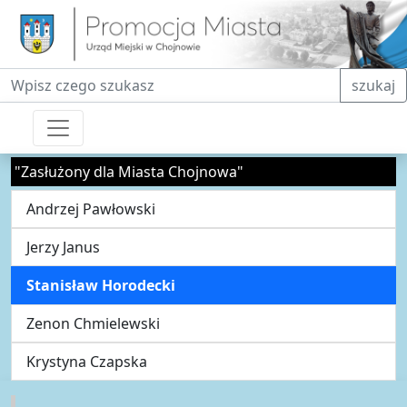
Fraza do wyszukiwania
szukaj
"Zasłużony dla Miasta Chojnowa"
Andrzej Pawłowski
Jerzy Janus
Stanisław Horodecki
Zenon Chmielewski
Krystyna Czapska