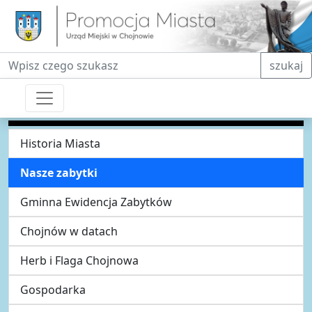
Fraza do wyszukiwania
szukaj
Historia Miasta
Nasze zabytki
Gminna Ewidencja Zabytków
Chojnów w datach
Herb i Flaga Chojnowa
Gospodarka