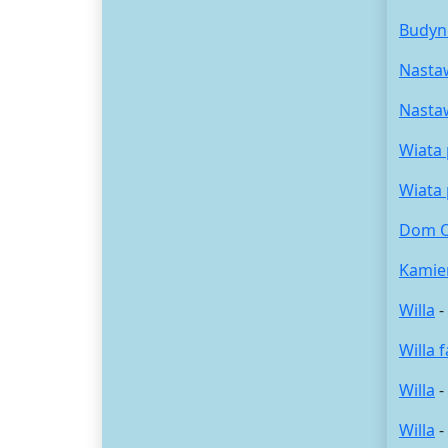
Budyne
Nastaw
Nastaw
Wiata 
Wiata 
Dom Ot
Kamie
Willa
-
Willa 
Willa
-
Willa
-