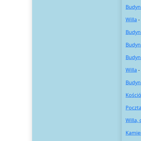
Budyn
Willa
-
Budyn
Budyn
Budyn
Willa
-
Budyn
Kośció
Poczta
Willa,
Kamie