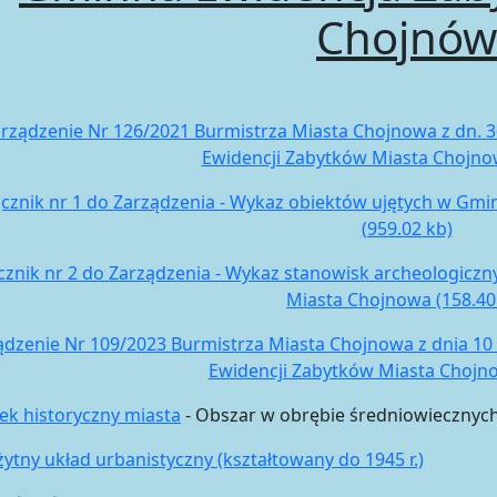
Chojnów
rządzenie Nr 126/2021 Burmistrza Miasta Chojnowa z dn. 30
Ewidencji Zabytków Miasta Chojnow
ącznik nr 1 do Zarządzenia - Wykaz obiektów ujętych w Gm
(959.02 kb)
cznik nr 2 do Zarządzenia - Wykaz stanowisk archeologicz
Miasta Chojnowa (158.40
ądzenie Nr 109/2023 Burmistrza Miasta Chojnowa z dnia 10 li
Ewidencji Zabytków Miasta Chojno
k historyczny miasta
- Obszar w obrębie średniowiecznyc
tny układ urbanistyczny (kształtowany do 1945 r.)