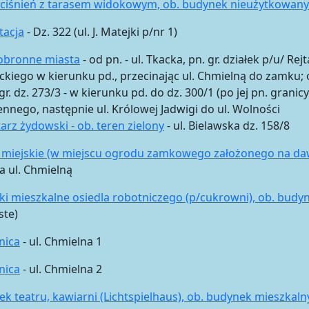
 ciśnień z tarasem widokowym, ob. budynek nieużytkowany
tacja
- Dz. 322 (ul. J. Matejki p/nr 1)
obronne miasta
- od pn. - ul. Tkacka, pn. gr. działek p/u/ Rej
kiego w kierunku pd., przecinając ul. Chmielną do zamku; od
gr. dz. 273/3 - w kierunku pd. do dz. 300/1 (po jej pn. granic
ennego, następnie ul. Królowej Jadwigi do ul. Wolności
rz żydowski - ob. teren zielony
- ul. Bielawska dz. 158/8
 miejskie (w miejscu ogrodu zamkowego założonego na daw
a ul. Chmielną
i mieszkalne osiedla robotniczego (p/cukrowni), ob. budy
ste)
nica
- ul. Chmielna 1
nica
- ul. Chmielna 2
k teatru, kawiarni (Lichtspielhaus), ob. budynek mieszkaln