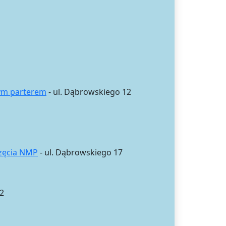
wym parterem
- ul. Dąbrowskiego 12
częcia NMP
- ul. Dąbrowskiego 17
2