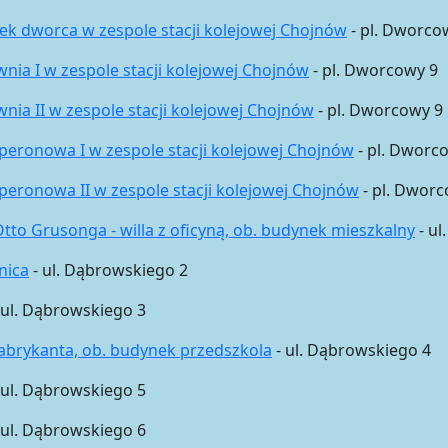
k dworca w zespole stacji kolejowej Chojnów
- pl. Dworco
nia I w zespole stacji kolejowej Chojnów
- pl. Dworcowy 9
nia II w zespole stacji kolejowej Chojnów
- pl. Dworcowy 9
peronowa I w zespole stacji kolejowej Chojnów
- pl. Dworc
peronowa II w zespole stacji kolejowej Chojnów
- pl. Dworc
to Grusonga - willa z oficyną, ob. budynek mieszkalny
- ul
nica
- ul. Dąbrowskiego 2
 ul. Dąbrowskiego 3
fabrykanta, ob. budynek przedszkola
- ul. Dąbrowskiego 4
 ul. Dąbrowskiego 5
 ul. Dąbrowskiego 6