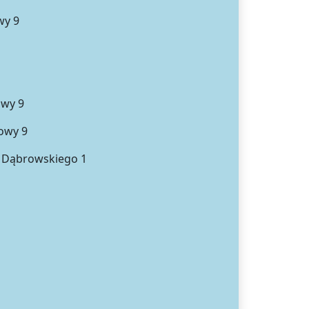
wy 9
owy 9
owy 9
. Dąbrowskiego 1