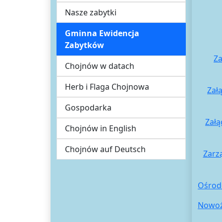
Nasze zabytki
Gminna Ewidencja
Zabytków
Za
Chojnów w datach
Herb i Flaga Chojnowa
Zał
Gospodarka
Załą
Chojnów in English
Chojnów auf Deutsch
Zarz
Ośrode
Nowoży