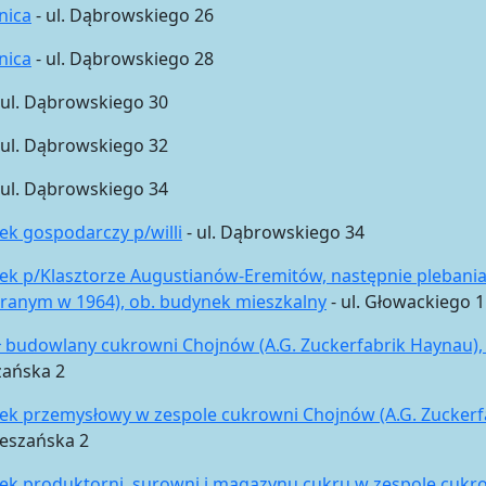
nica
- ul. Dąbrowskiego 26
nica
- ul. Dąbrowskiego 28
 ul. Dąbrowskiego 30
 ul. Dąbrowskiego 32
 ul. Dąbrowskiego 34
k gospodarczy p/willi
- ul. Dąbrowskiego 34
k p/Klasztorze Augustianów-Eremitów, następnie plebania p
ranym w 1964), ob. budynek mieszkalny
- ul. Głowackiego 1
 budowlany cukrowni Chojnów (A.G. Zuckerfabrik Haynau),
zańska 2
ek przemysłowy w zespole cukrowni Chojnów (A.G. Zuckerf
leszańska 2
k produktorni, surowni i magazynu cukru w zespole cukro