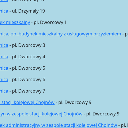
nica
- ul. Drzymały 19
ek mieszkalny
- pl. Dworcowy 1
nica, ob. budynek mieszkalny z usługowym przyziemiem
- 
nica
- pl. Dworcowy 3
nica
- pl. Dworcowy 4
nica
- pl. Dworcowy 5
nica
- pl. Dworcowy 6
nica
- pl. Dworcowy 7
 stacji kolejowej Chojnów
- pl. Dworcowy 9
n w zespole stacji kolejowej Chojnów
- pl. Dworcowy 9
k administracyjny w zespole stacji kolejowej Chojnów
- pl