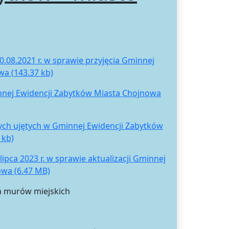
.08.2021 r. w sprawie przyjęcia Gminnej
a (143.37 kb)
innej Ewidencji Zabytków Miasta Chojnowa
nych ujętych w Gminnej Ewidencji Zabytków
 kb)
pca 2023 r. w sprawie aktualizacji Gminnej
wa (6.47 MB)
h murów miejskich