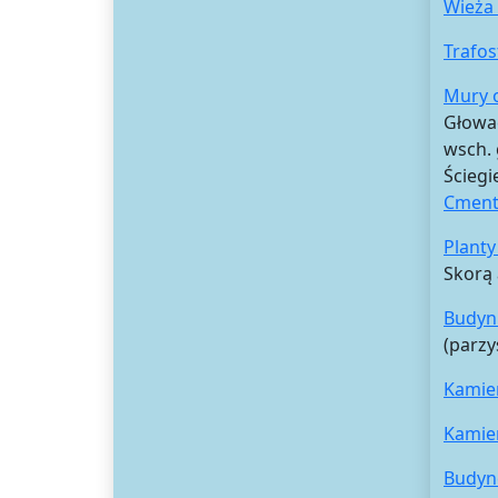
Wieża
Trafos
Mury 
Głowac
wsch. 
Ściegi
Cmenta
Planty
Skorą 
Budynk
(parzy
Kamie
Kamie
Budyne