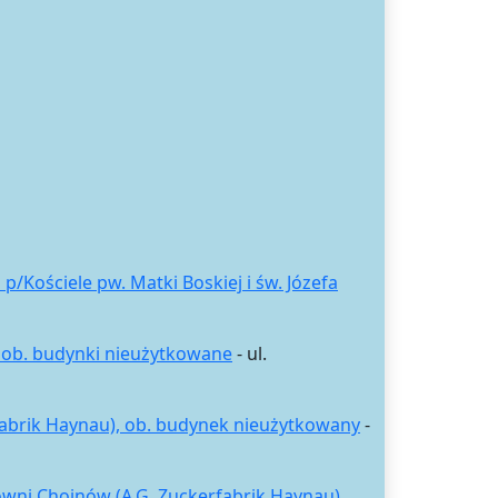
/Kościele pw. Matki Boskiej i św. Józefa
 ob. budynki nieużytkowane
- ul.
abrik Haynau), ob. budynek nieużytkowany
-
wni Chojnów (A.G. Zuckerfabrik Haynau),