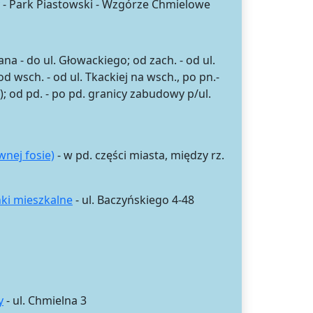
- Park Piastowski - Wzgórze Chmielowe
tana - do ul. Głowackiego; od zach. - od ul.
 wsch. - od ul. Tkackiej na wsch., po pn.-
y); od pd. - po pd. granicy zabudowy p/ul.
nej fosie)
- w pd. części miasta, między rz.
nki mieszkalne
- ul. Baczyńskiego 4-48
y
- ul. Chmielna 3