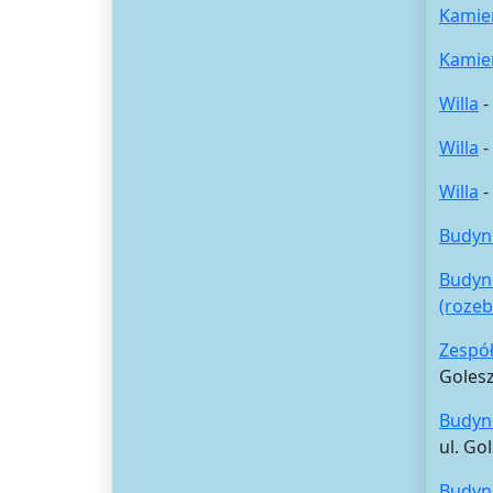
Kamie
Kamie
Willa
-
Willa
-
Willa
-
Budyne
Budyne
(rozeb
Zespół
Goles
Budyn
ul. Go
Budyne