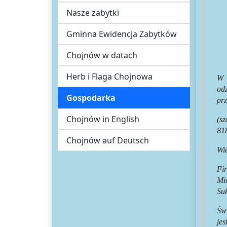
Nasze zabytki
Gminna Ewidencja Zabytków
Chojnów w datach
Herb i Flaga Chojnowa
W 
odz
Gospodarka
pr
Chojnów in English
(s
81
Chojnów auf Deutsch
Wi
Fi
Mi
Su
Św
jes