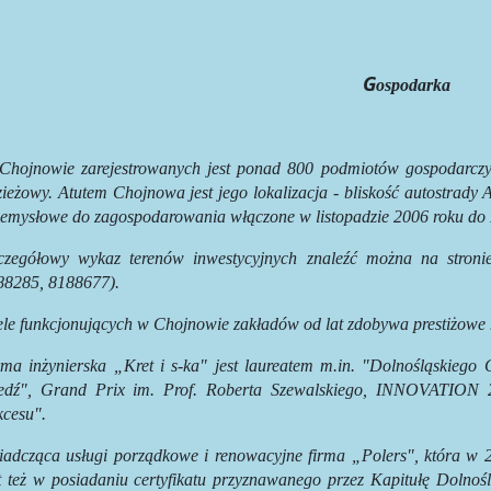
G
ospodarka
Chojnowie zarejestrowanych jest ponad 800 podmiotów gospodarczyc
ieżowy. Atutem Chojnowa jest jego lokalizacja - bliskość autostrady
zemysłowe do zagospodarowania włączone w listopadzie 2006 roku do L
zczegółowy wykaz terenów inwestycyjnych znaleźć można na stron
88285, 8188677).
ele funkcjonujących w Chojnowie zakładów od lat zdobywa prestiżowe 
rma inżynierska „Kret i s-ka" jest laureatem m.in. "Dolnośląskie
edź", Grand Prix im. Prof. Roberta Szewalskiego, INNOVATION 2
kcesu".
iadcząca usługi porządkowe i renowacyjne firma „Polers", która w 
t też w posiadaniu certyfikatu przyznawanego przez Kapitułę Dolnośl