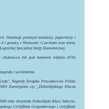
h. Dominuje przemysł metalowy, papierniczy i
 A-4 i granicy z Niemcami i Czechami oraz tereny
egnickiej Specjalnej Strefy Ekonomicznej.
ie chojnow.eu lub pod numerem telefonu (076)
nagrody i wyróżnienia.
go Gryfa", Nagrody Związku Pracodawców Polska
003 Euroregionu czy „Dolnośląskiego Klucza
2006 roku otrzymała Dolnośląski Klucz Sukcesu,
ąskiego Certyfikatu Gospodarczego i certyfikatu