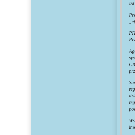
IS
Pr
„e
PH
Prz
Ag
sys
CI
pr
Sa
reg
dz
re
poz
Ws
inw