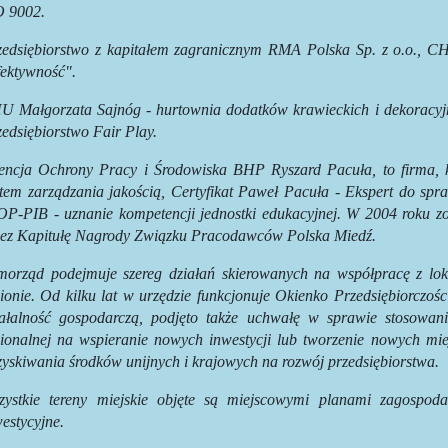
O 9002.
zedsiębiorstwo z kapitałem zagranicznym RMA Polska Sp. z o.o., 
fektywność".
U Małgorzata Sajnóg - hurtownia dodatków krawieckich i dekoracyj
edsiębiorstwo Fair Play.
encja Ochrony Pracy i Środowiska BHP Ryszard Pacuła, to firma, k
tem zarządzania jakością, Certyfikat Paweł Pacuła - Ekspert do spra
OP-PIB - uznanie kompetencji jednostki edukacyjnej. W 2004 roku zo
zez Kapitułę Nagrody Związku Pracodawców Polska Miedź.
morząd podejmuje szereg działań skierowanych na współpracę z lok
ionie. Od kilku lat w urzędzie funkcjonuje Okienko Przedsiębiorczoś
iałalność gospodarczą, podjęto także uchwałę w sprawie stosowa
gionalnej na wspieranie nowych inwestycji lub tworzenie nowych mie
yskiwania środków unijnych i krajowych na rozwój przedsiębiorstwa.
zystkie tereny miejskie objęte są miejscowymi planami zagospod
estycyjne.