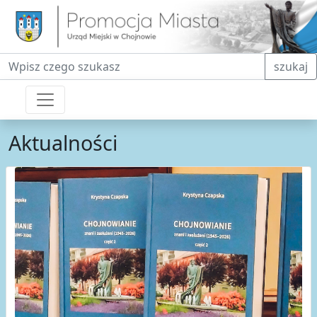
Fraza do wyszukiwania
szukaj
Aktualności