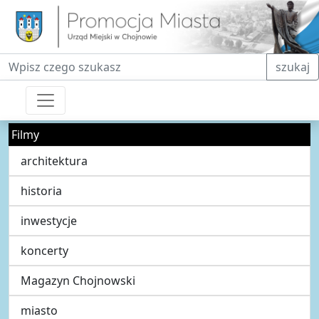
Fraza do wyszukiwania
szukaj
Filmy
architektura
historia
inwestycje
koncerty
Magazyn Chojnowski
miasto