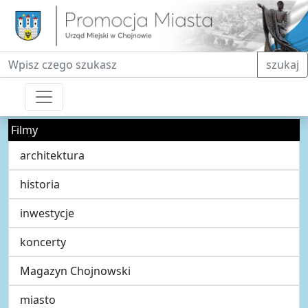
Fraza do wyszukiwania
szukaj
Filmy
architektura
historia
inwestycje
koncerty
Magazyn Chojnowski
miasto