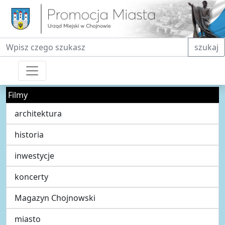
Fraza do wyszukiwania
szukaj
Filmy
architektura
historia
inwestycje
koncerty
Magazyn Chojnowski
miasto