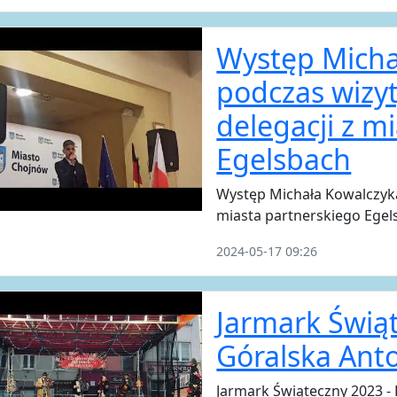
Występ Micha
podczas wizy
delegacji z m
Egelsbach
Występ Michała Kowalczyka
miasta partnerskiego Egel
2024-05-17 09:26
Jarmark Świąt
Góralska Ant
Jarmark Świąteczny 2023 -