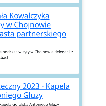
ła Kowalczyka
ty w Chojnowie
iasta partnerskiego
 podczas wizyty w Chojnowie delegacji z
sbach
eczny 2023 - Kapela
oniego Gluzy
 Kapela Góralska Antoniego Gluzy