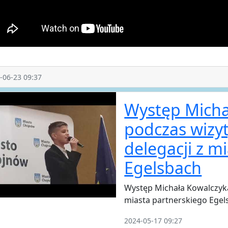
-06-23 09:37
Występ Micha
podczas wizy
delegacji z m
Egelsbach
Występ Michała Kowalczyka
miasta partnerskiego Egel
2024-05-17 09:27