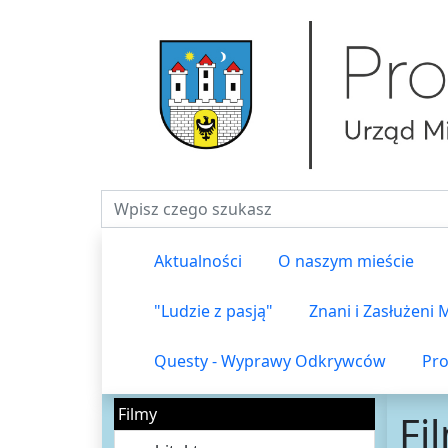
Fraza do wyszukiwania
Aktualności
O naszym mieście
"Ludzie z pasją"
Znani i Zasłużeni
Questy - Wyprawy Odkrywców
Pro
Filmy
Fi