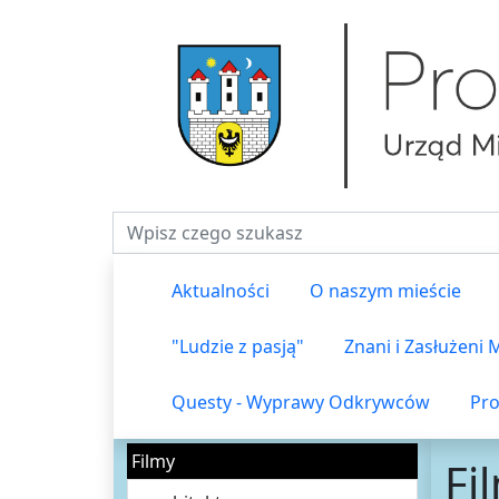
Fraza do wyszukiwania
Aktualności
O naszym mieście
"Ludzie z pasją"
Znani i Zasłużeni
Questy - Wyprawy Odkrywców
Pro
Filmy
Fi