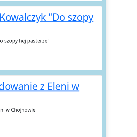
ł Kowalczyk "Do szopy
Do szopy hej pasterze"
dowanie z Eleni w
eni w Chojnowie