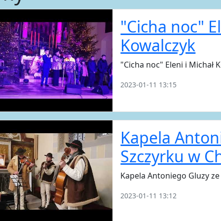
"Cicha noc" El
Kowalczyk
"Cicha noc" Eleni i Michał
2023-01-11 13:15
Kapela Anton
Szczyrku w C
Kapela Antoniego Gluzy ze
2023-01-11 13:12