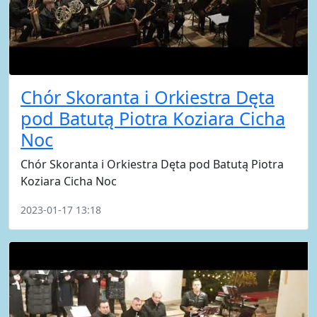
Chór Skoranta i Orkiestra Dęta
pod Batutą Piotra Koziara Cicha
Noc
Chór Skoranta i Orkiestra Dęta pod Batutą Piotra
Koziara Cicha Noc
2023-01-17 13:18