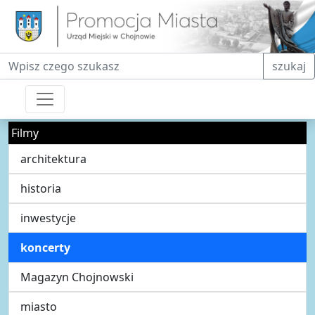
Fraza do wyszukiwania
szukaj
Filmy
architektura
historia
inwestycje
koncerty
Magazyn Chojnowski
miasto