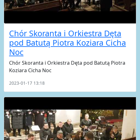
Chór Skoranta i Orkiestra Dęta
pod Batutą Piotra Koziara Cicha
Noc
Chór Skoranta i Orkiestra Dęta pod Batutą Piotra
Koziara Cicha Noc
2023-01-17 13:18