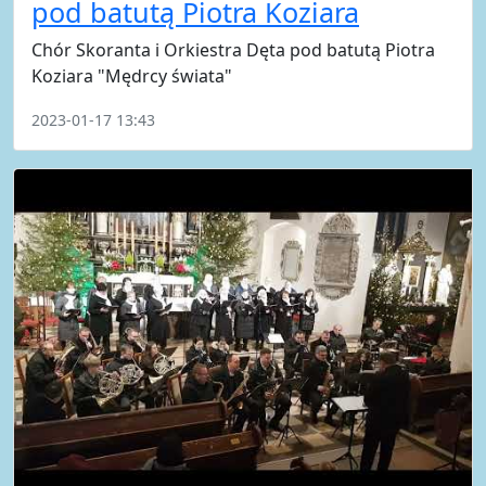
pod batutą Piotra Koziara
Chór Skoranta i Orkiestra Dęta pod batutą Piotra
Koziara "Mędrcy świata"
2023-01-17 13:43