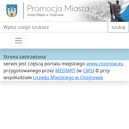
Fraza do wyszukiwania
szukaj
Strona zastrzeżona
serwis jest częścią portalu miejskiego
www.chojnow.eu
przygotowanego przez
MEDIART
(w
CMS
) © przy
współudziale
Urzędu Miejskiego w Chojnowie