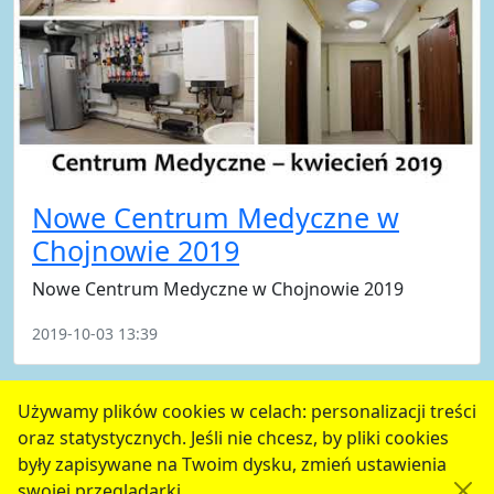
Nowe Centrum Medyczne w
Chojnowie 2019
Nowe Centrum Medyczne w Chojnowie 2019
2019-10-03 13:39
poprzednie
15
16
17
18
19
następne
Używamy plików cookies w celach: personalizacji treści
oraz statystycznych. Jeśli nie chcesz, by pliki cookies
serwis jest częścią portalu miejskiego
www.chojnow.eu
były zapisywane na Twoim dysku, zmień ustawienia
przygotowanego przez
MEDIART
(w
CMS
) © przy
swojej przeglądarki.