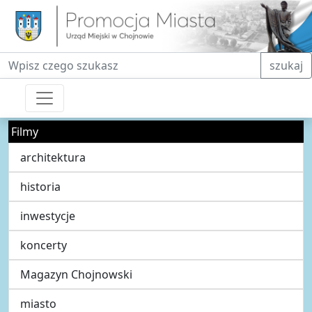
Fraza do wyszukiwania
szukaj
Filmy
architektura
historia
inwestycje
koncerty
Magazyn Chojnowski
miasto